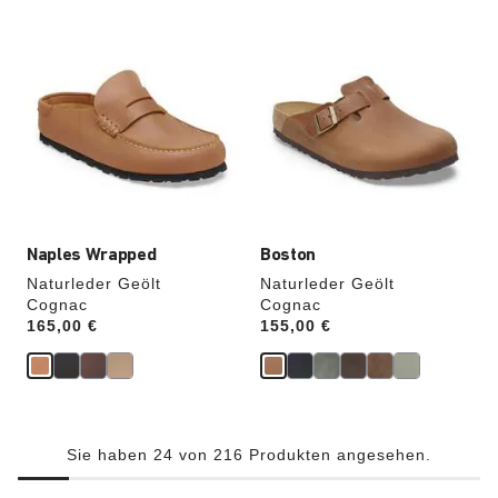
Durch
Durch
Anklicken
Anklicken
der
der
Farben
Farben
werden
werden
die
die
Produktbilder
Produktbilder
aktualisiert.
aktualisiert.
Naples Wrapped
Boston
Naturleder Geölt
Naturleder Geölt
Cognac
Cognac
Price:
165,00 €
Price:
155,00 €
Sie haben 24 von 216 Produkten angesehen.