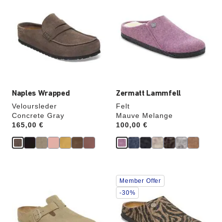
Anklicken
Anklicken
der
der
Farben
Farben
werden
werden
die
die
Produktbilder
Produktbilder
aktualisiert.
aktualisiert.
Naples Wrapped
Zermatt Lammfell
Veloursleder
Felt
Concrete Gray
Mauve Melange
Price:
165,00 €
Price:
100,00 €
Durch
Durch
Member Offer
Anklicken
Anklicken
der
der
-30%
Farben
Farben
werden
werden
die
die