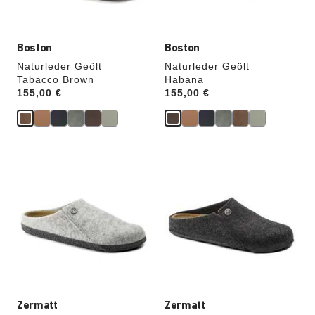
Boston
Boston
Naturleder Geölt
Naturleder Geölt
Tabacco Brown
Habana
Price:
155,00 €
Price:
155,00 €
Durch
Durch
Anklicken
Anklicken
der
der
Farben
Farben
werden
werden
die
die
Produktbilder
Produktbilder
aktualisiert.
aktualisiert.
Zermatt
Zermatt