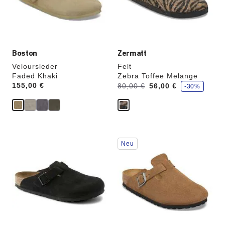
Produktbilder
Produktbilder
aktualisiert.
aktualisiert.
Boston
Zermatt
Veloursleder
Felt
Faded Khaki
Zebra Toffee Melange
S
Price:
155,00 €
Vorher:
Jetzt
80,00 €
56,00 €
-30%
p
a
r
e
Durch
Durch
Neu
Anklicken
Anklicken
der
der
Farben
Farben
werden
werden
die
die
Produktbilder
Produktbilder
aktualisiert.
aktualisiert.