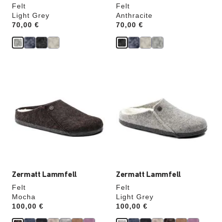
Felt
Felt
Light Grey
Anthracite
Price:
70,00 €
Price:
70,00 €
Durch
Durch
Anklicken
Anklicken
der
der
Farben
Farben
werden
werden
die
die
Produktbilder
Produktbilder
aktualisiert.
aktualisiert.
Zermatt Lammfell
Zermatt Lammfell
Felt
Felt
Mocha
Light Grey
Price:
100,00 €
Price:
100,00 €