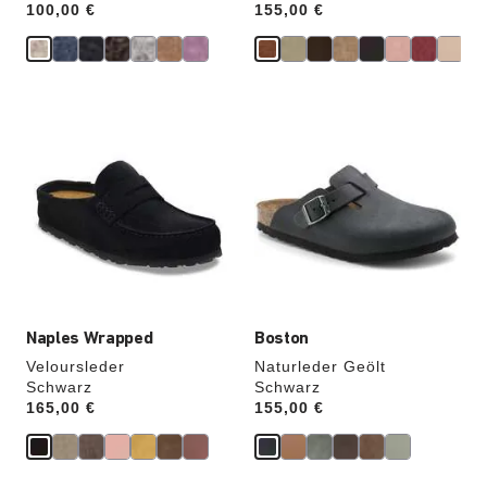
Price:
100,00 €
Price:
155,00 €
Durch
Durch
Anklicken
Anklicken
der
der
Farben
Farben
werden
werden
die
die
Produktbilder
Produktbilder
aktualisiert.
aktualisiert.
Naples Wrapped
Boston
Veloursleder
Naturleder Geölt
Schwarz
Schwarz
Price:
165,00 €
Price:
155,00 €