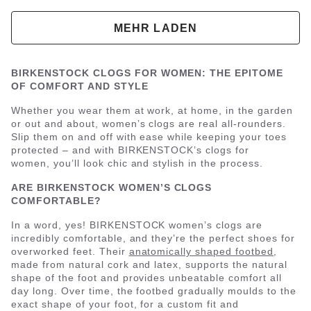
MEHR LADEN
BIRKENSTOCK CLOGS FOR WOMEN: THE EPITOME
OF COMFORT AND STYLE
Whether you wear them at work, at home, in the garden
or out and about, women’s clogs are real all-rounders.
Slip them on and off with ease while keeping your toes
protected – and with BIRKENSTOCK’s clogs for
women, you’ll look chic and stylish in the process.
ARE BIRKENSTOCK WOMEN’S CLOGS
COMFORTABLE?
In a word, yes! BIRKENSTOCK women’s clogs are
incredibly comfortable, and they’re the perfect shoes for
overworked feet. Their
anatomically shaped footbed
,
made from natural cork and latex, supports the natural
shape of the foot and provides unbeatable comfort all
day long. Over time, the footbed gradually moulds to the
exact shape of your foot, for a custom fit and