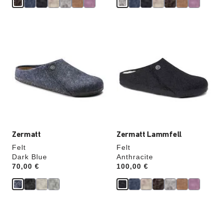
Durch
Durch
Anklicken
Anklicken
der
der
Farben
Farben
werden
werden
die
die
Produktbilder
Produktbilder
aktualisiert.
aktualisiert.
Zermatt
Zermatt Lammfell
Felt
Felt
Dark Blue
Anthracite
Price:
70,00 €
Price:
100,00 €
Durch
Durch