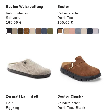
Boston Weichbettung
Boston
Veloursleder
Veloursleder
Schwarz
Dark Tea
Price:
165,00 €
Price:
155,00 €
Durch
Durch
Anklicken
Anklicken
der
der
Farben
Farben
werden
werden
die
die
Produktbilder
Produktbilder
aktualisiert.
aktualisiert.
Zermatt Lammfell
Boston Chunky
Felt
Veloursleder
Eggnog
Dark Tea/ Black