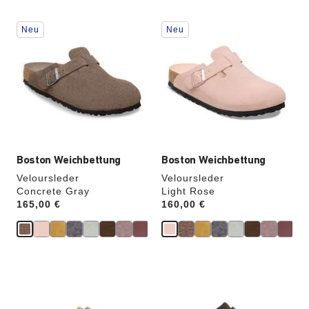
Durch
Durch
Neu
Neu
Anklicken
Anklicken
der
der
Farben
Farben
werden
werden
die
die
Produktbilder
Produktbilder
aktualisiert.
aktualisiert.
Boston Weichbettung
Boston Weichbettung
Veloursleder
Veloursleder
Concrete Gray
Light Rose
Price:
165,00 €
Price:
160,00 €
Durch
Durch
Anklicken
Anklicken
der
der