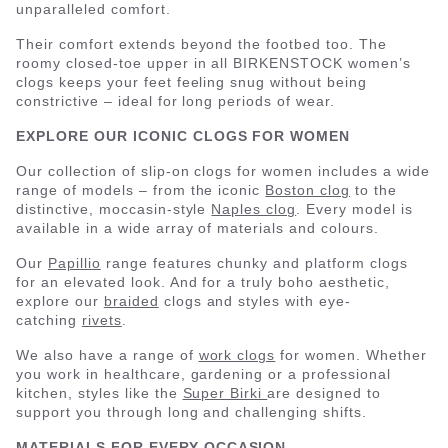
unparalleled comfort.
Their comfort extends beyond the footbed too. The
roomy closed-toe upper in all BIRKENSTOCK women’s
clogs keeps your feet feeling snug without being
constrictive – ideal for long periods of wear.
EXPLORE OUR ICONIC CLOGS FOR WOMEN
Our collection of slip-on clogs for women includes a wide
range of models – from the iconic
Boston clog
to the
distinctive, moccasin-style
Naples clog
. Every model is
available in a wide array of materials and colours.
Our
Papillio
range features chunky and platform clogs
for an elevated look. And for a truly boho aesthetic,
explore our
braided
clogs and styles with eye-
catching
rivets
.
We also have a range of
work clogs
for women. Whether
you work in healthcare, gardening or a professional
kitchen, styles like the
Super Birki
are designed to
support you through long and challenging shifts.
MATERIALS FOR EVERY OCCASION