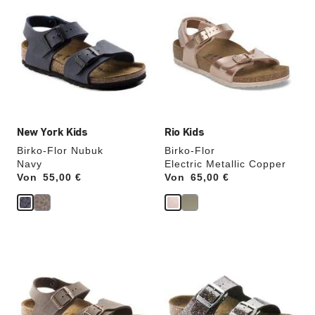
Anklicken
Anklicken
der
der
Farben
Farben
werden
werden
die
die
Produktbilder
Produktbilder
aktualisiert.
aktualisiert.
New York Kids
Rio Kids
Birko-Flor Nubuk
Birko-Flor
Navy
Electric Metallic Copper
Von
Price:
55,00 €
Von
Price:
65,00 €
Durch
Durch
Anklicken
Anklicken
der
der
Farben
Farben
werden
werden
die
die