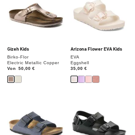
Farben
Farben
werden
werden
die
die
Produktbilder
Produktbilder
aktualisiert.
aktualisiert.
Gizeh Kids
Arizona Flower EVA Kids
Birko-Flor
EVA
Electric Metallic Copper
Eggshell
Von
Price:
50,00 €
Price:
35,00 €
Durch
Durch
Anklicken
Anklicken
der
der
Farben
Farben
werden
werden
die
die
Produktbilder
Produktbilder