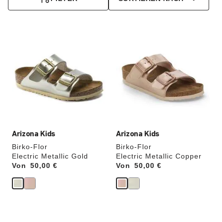
Durch
Durch
Anklicken
Anklicken
der
der
Farben
Farben
werden
werden
die
die
Produktbilder
Produktbilder
aktualisiert.
aktualisiert.
Arizona Kids
Arizona Kids
Birko-Flor
Birko-Flor
Electric Metallic Gold
Electric Metallic Copper
Von
Price:
50,00 €
Von
Price:
50,00 €
Durch
Durch