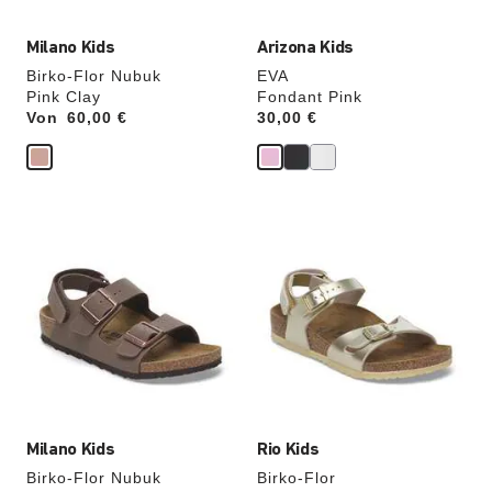
Milano Kids
Arizona Kids
Birko-Flor Nubuk
EVA
Pink Clay
Fondant Pink
Von
Price:
60,00 €
Price:
30,00 €
Durch
Durch
Anklicken
Anklicken
der
der
Farben
Farben
werden
werden
die
die
Produktbilder
Produktbilder
aktualisiert.
aktualisiert.
Milano Kids
Rio Kids
Birko-Flor Nubuk
Birko-Flor