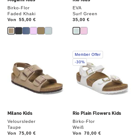
Mogami Kids
Rio Kids
Birko-Flor
EVA
Faded Khaki
Surf Green
Von
Price:
55,00 €
Price:
35,00 €
Durch
Durch
Member Offer
Anklicken
Anklicken
der
der
-30%
Farben
Farben
werden
werden
die
die
Produktbilder
Produktbilder
aktualisiert.
aktualisiert.
Milano Kids
Rio Plain Flowers Kids
Veloursleder
Birko-Flor
Taupe
Weiß
Von
Price:
75,00 €
Von
Price:
70,00 €