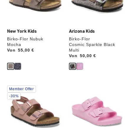
Produktbilder
Produktbilder
aktualisiert.
aktualisiert.
New York Kids
Arizona Kids
Birko-Flor Nubuk
Birko-Flor
Mocha
Cosmic Sparkle Black
Von
Price:
55,00 €
Multi
Von
Price:
50,00 €
Durch
Durch
Member Offer
Anklicken
Anklicken
der
der
-30%
Farben
Farben
werden
werden
die
die
Produktbilder
Produktbilder
aktualisiert.
aktualisiert.