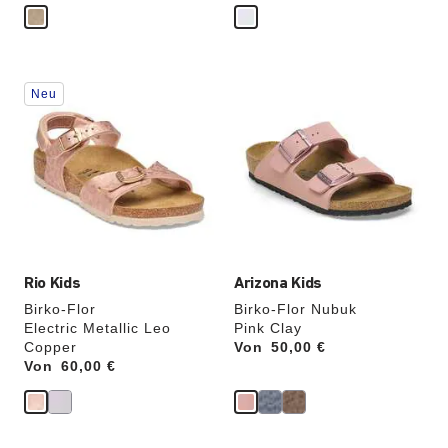
Durch
Durch
Neu
Anklicken
Anklicken
der
der
Farben
Farben
werden
werden
die
die
Produktbilder
Produktbilder
aktualisiert.
aktualisiert.
Rio Kids
Arizona Kids
Birko-Flor
Birko-Flor Nubuk
Electric Metallic Leo
Pink Clay
Copper
Von
Price:
50,00 €
Von
Price:
60,00 €