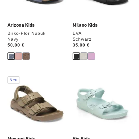
aktualisiert.
aktualisiert.
Arizona Kids
Milano Kids
Birko-Flor Nubuk
EVA
Navy
Schwarz
Price:
50,00 €
Price:
35,00 €
Durch
Durch
Neu
Anklicken
Anklicken
der
der
Farben
Farben
werden
werden
die
die
Produktbilder
Produktbilder
aktualisiert.
aktualisiert.