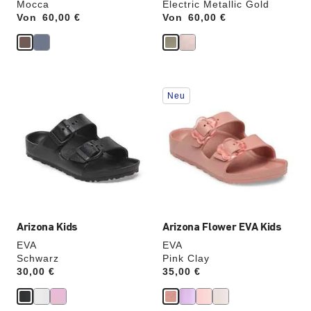
Mocca
Electric Metallic Gold
Von
Price:
60,00 €
Von
Price:
60,00 €
Durch
Durch
Neu
Anklicken
Anklicken
der
der
Farben
Farben
werden
werden
die
die
Produktbilder
Produktbilder
aktualisiert.
aktualisiert.
Arizona Kids
Arizona Flower EVA Kids
EVA
EVA
Schwarz
Pink Clay
Price:
30,00 €
Price:
35,00 €