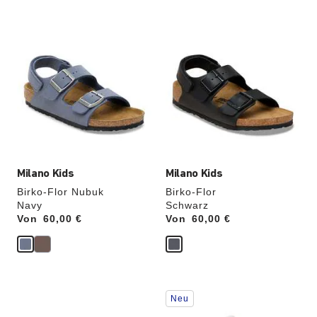
Durch
Durch
Anklicken
Anklicken
der
der
Farben
Farben
werden
werden
die
die
Produktbilder
Produktbilder
aktualisiert.
aktualisiert.
Milano Kids
Milano Kids
Birko-Flor Nubuk
Birko-Flor
Navy
Schwarz
Von
Price:
60,00 €
Von
Price:
60,00 €
Durch
Durch
Neu
Anklicken
Anklicken
der
der