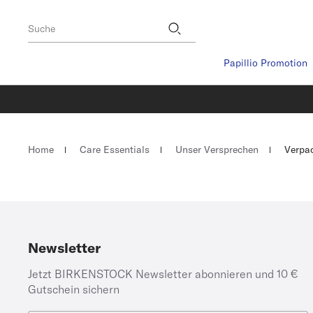
Footer
Stores
Suche
Papillio Promotion
Homepage
Home
Care Essentials
Unser Versprechen
Verpa
Newsletter
Jetzt BIRKENSTOCK Newsletter abonnieren und 10 €
Gutschein sichern