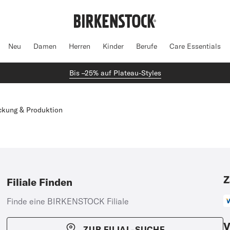
Neu
Damen
Herren
Kinder
Berufe
Care Essentials
Bis –25% auf Plateau-Styles
ckung & Produktion
Z
Filiale Finden
Finde eine BIRKENSTOCK Filiale
V
ZUR FILIAL-SUCHE