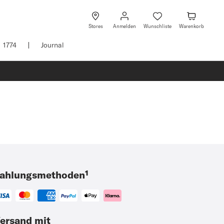
Anmelden
Wunschliste
Warenkorb
Stores
Anmelden
Wunschliste
Warenkorb
1774
Journal
ahlungsmethoden¹
ersand mit