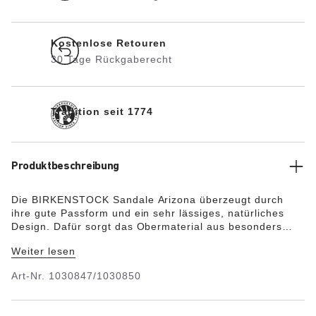
Kostenlose Retouren
30 Tage Rückgaberecht
Tradition seit 1774
Produktbeschreibung
Die BIRKENSTOCK Sandale Arizona überzeugt durch
ihre gute Passform und ein sehr lässiges, natürliches
Design. Dafür sorgt das Obermaterial aus besonders
weichem, geschmeidigem Veloursleder, das sich wie eine
Weiter lesen
zweite Haut an den Fuß anschmiegt. Das Original
BIRKENSTOCK Weichfußbett sorgt für eine Extraportion
Art-Nr.
1030847/1030850
Tragekomfort.