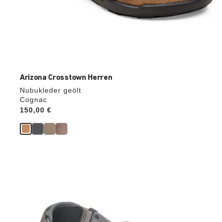
Arizona Crosstown Herren
Nubukleder geölt
Cognac
Price:
150,00 €
Durch
Anklicken
der
Farben
werden
die
Produktbilder