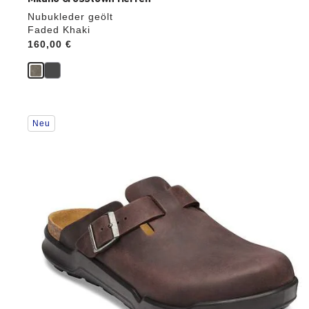
Nubukleder geölt
Faded Khaki
Price:
160,00 €
Durch
Neu
Anklicken
der
Farben
werden
die
Produktbilder
aktualisiert.