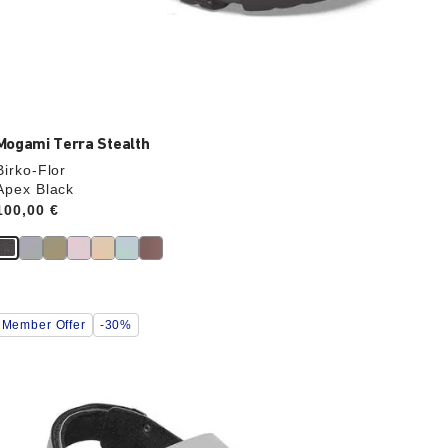
Mogami Terra Stealth
Birko-Flor
Apex Black
Price:
100,00 €
Durch
Member Offer
-30%
Anklicken
der
Farben
werden
die
Produktbilder
aktualisiert.