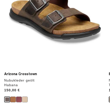
aktualisiert.
Arizona Crosstown
Nubukleder geölt
Habana
Price:
150,00 €