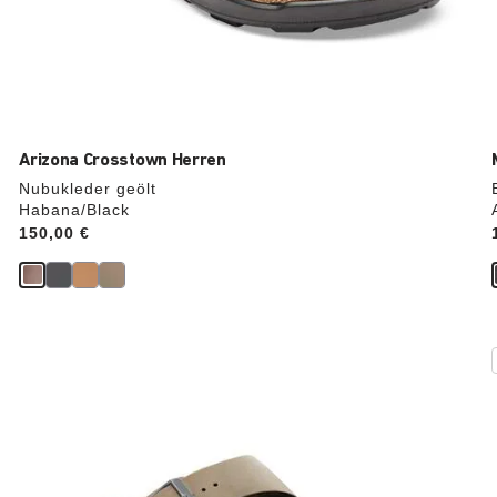
Arizona Crosstown Herren
Nubukleder geölt
Habana/Black
Price:
150,00 €
Durch
Anklicken
der
Farben
werden
die
Produktbilder
aktualisiert.