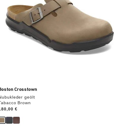
aktualisiert.
Boston Crosstown
Nubukleder geölt
Tabacco Brown
Price:
180,00 €