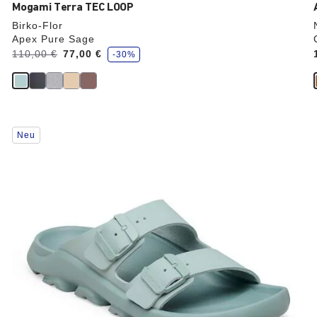
Mogami Terra TEC LOOP
Birko-Flor
Apex Pure Sage
S
Vorher:
110,00 €
Jetzt
77,00 €
-30%
p
a
r
e
Durch
Neu
Anklicken
der
Farben
werden
die
Produktbilder
aktualisiert.