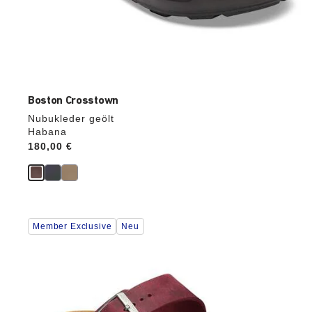
Boston Crosstown
Nubukleder geölt
Habana
Price:
180,00 €
Durch
Member Exclusive
Neu
Anklicken
der
Farben
werden
die
Produktbilder
aktualisiert.