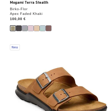
Mogami Terra Stealth
Birko-Flor
Apex Faded Khaki
Price:
100,00 €
Durch
Neu
Anklicken
der
Farben
werden
die
Produktbilder
aktualisiert.