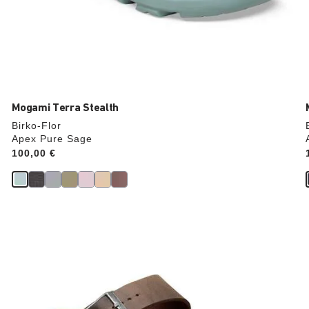
Mogami Terra Stealth
Birko-Flor
Apex Pure Sage
Price:
100,00 €
Durch
Anklicken
der
Farben
werden
die
Produktbilder