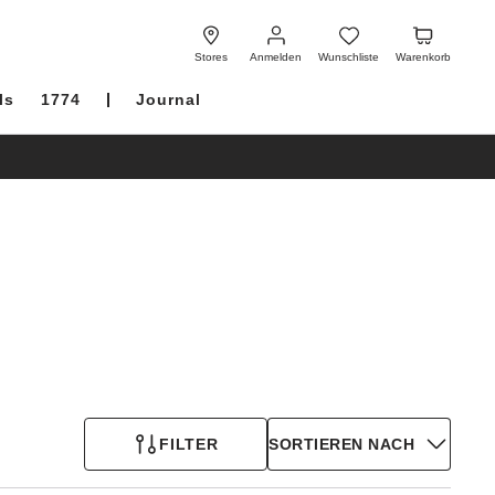
Anmelden
Wunschliste
Warenkorb
Stores
Anmelden
Wunschliste
Warenkorb
ls
1774
Journal
FILTER
SORTIEREN NACH