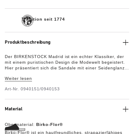
Tradition seit 1774
Produktbeschreibung
Der BIRKENSTOCK Madrid ist ein echter Klassiker, der
mit einem puristischen Design die Modewelt begeistert.
Hier präsentiert sich die Sandale mit einer Seidenglanz-
Beschichtung. Das Obermaterial besteht aus dem
Weiter lesen
hautfreundlichen und strapazierfähigen Synthetikmaterial
Birko-Flor®.
Art-Nr.
0940151/0940153
Material
Obermaterial:
Birko-Flor®
Birko-Flor® ist ein hautfreundliches, strapazierfähiges