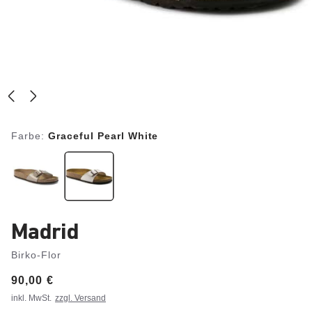
Farbe:
Graceful Pearl White
Madrid
Birko-Flor
Price:
90,00 €
inkl. MwSt.
zzgl. Versand