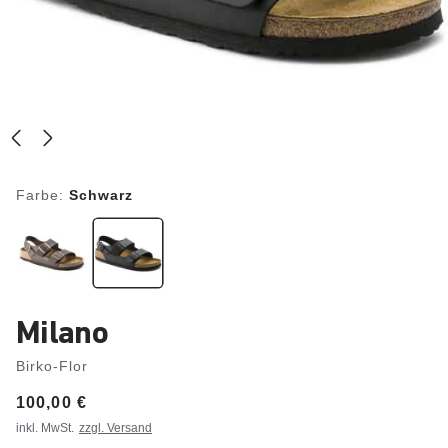
Farbe:
Schwarz
Milano
Birko-Flor
Price:
100,00 €
inkl. MwSt.
zzgl. Versand