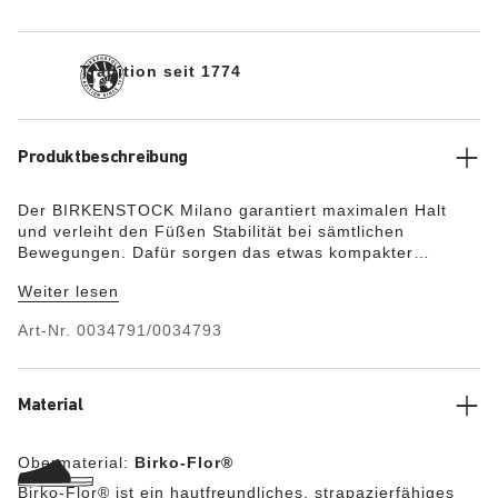
Tradition seit 1774
Produktbeschreibung
Der BIRKENSTOCK Milano garantiert maximalen Halt
und verleiht den Füßen Stabilität bei sämtlichen
Bewegungen. Dafür sorgen das etwas kompakter
gestaltete Oberteil mit seinen zwei Riemen sowie der
Weiter lesen
breite Fersenriemen. Das Obermaterial besteht aus dem
hautfreundlichen und strapazierfähigen Synthetikmaterial
Art-Nr.
0034791/0034793
Birko-Flor®.
Material
Obermaterial:
Birko-Flor®
Birko-Flor® ist ein hautfreundliches, strapazierfähiges