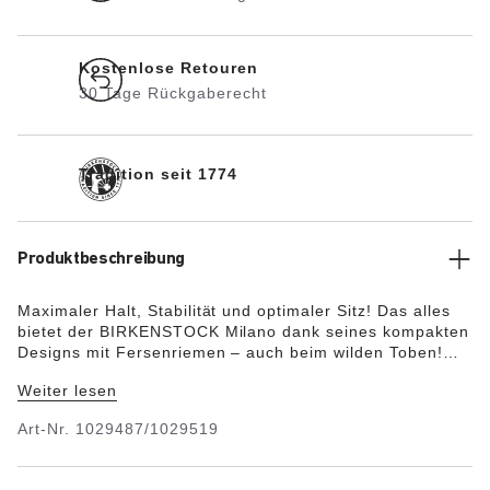
Kostenlose Retouren
30 Tage Rückgaberecht
Tradition seit 1774
Produktbeschreibung
Maximaler Halt, Stabilität und optimaler Sitz! Das alles
bietet der BIRKENSTOCK Milano dank seines kompakten
Designs mit Fersenriemen – auch beim wilden Toben!
Das Obermaterial besteht aus dem hautfreundlichen und
Weiter lesen
strapazierfähigen Synthetikmaterial Birko-Flor® in edler
Nubuk-Optik und sieht somit in Textur und Farbe echtem
Art-Nr.
1029487/1029519
Leder zum Verwechseln ähnlich.