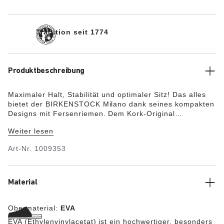
Tradition seit 1774
Produktbeschreibung
Maximaler Halt, Stabilität und optimaler Sitz! Das alles
bietet der BIRKENSTOCK Milano dank seines kompakten
Designs mit Fersenriemen. Dem Kork-Original
nachempfunden, besteht diese Sandale aus dem
Weiter lesen
besonders leichten, flexiblen Material EVA. Der
hochwertige, geruchsneutrale und schadstoffgeprüfte
Art-Nr.
1009353
Kunststoff ist schockabsorbierend, wasserfest und
hautfreundlich. Daher ist die Sandale wie gemacht für
den Einsatz am Strand, im Garten oder im Wellness- und
Spa-Bereich.
Material
Obermaterial:
EVA
EVA (Ethylenvinylacetat) ist ein hochwertiger, besonders