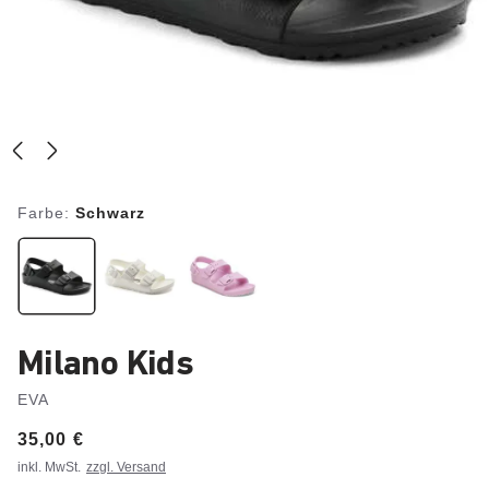
Farbe:
Schwarz
Milano Kids
EVA
Price:
35,00 €
inkl. MwSt.
zzgl. Versand