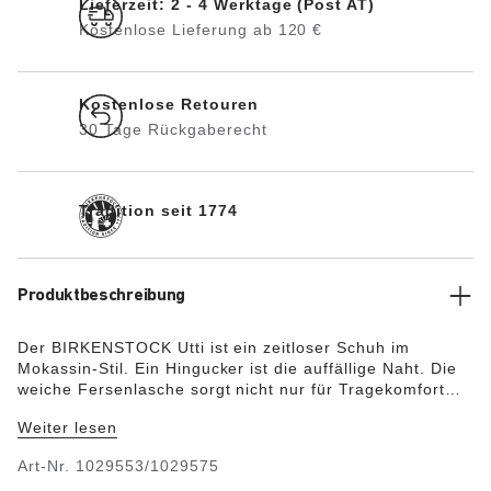
Lieferzeit: 2 - 4 Werktage (Post AT)
Kostenlose Lieferung ab 120 €
Kostenlose Retouren
30 Tage Rückgaberecht
Tradition seit 1774
Produktbeschreibung
Der BIRKENSTOCK Utti ist ein zeitloser Schuh im
Mokassin-Stil. Ein Hingucker ist die auffällige Naht. Die
weiche Fersenlasche sorgt nicht nur für Tragekomfort
sondern auch dafür, dass sich die Sandale bequem an-
Weiter lesen
und ausziehen lässt.
Art-Nr.
1029553/1029575