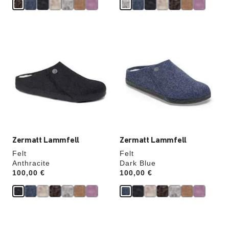
Durch
Durch
Anklicken
Anklicken
der
der
Farben
Farben
werden
werden
die
die
Produktbilder
Produktbilder
aktualisiert.
aktualisiert.
Zermatt Lammfell
Zermatt Lammfell
Felt
Felt
Anthracite
Dark Blue
Price:
100,00 €
Price:
100,00 €
Durch
Durch