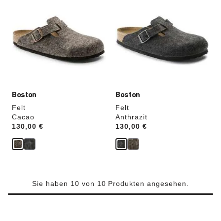
Anklicken
Anklicken
der
der
Farben
Farben
werden
werden
die
die
Produktbilder
Produktbilder
aktualisiert.
aktualisiert.
Boston
Boston
Felt
Felt
Cacao
Anthrazit
Price:
130,00 €
Price:
130,00 €
Sie haben 10 von 10 Produkten angesehen.