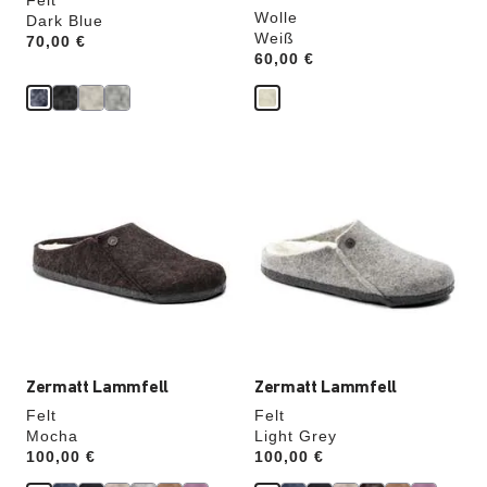
Felt
Wolle
Dark Blue
Weiß
Price:
70,00 €
Price:
60,00 €
Durch
Durch
Anklicken
Anklicken
der
der
Farben
Farben
werden
werden
die
die
Produktbilder
Produktbilder
aktualisiert.
aktualisiert.
Zermatt Lammfell
Zermatt Lammfell
Felt
Felt
Mocha
Light Grey
Price:
100,00 €
Price:
100,00 €