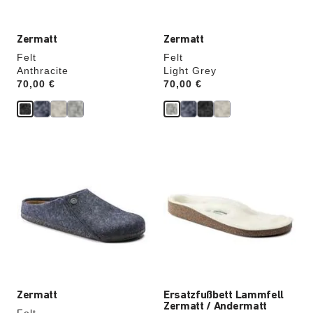
Zermatt
Zermatt
Felt
Felt
Anthracite
Light Grey
Price:
70,00 €
Price:
70,00 €
Durch
Durch
Anklicken
Anklicken
der
der
Farben
Farben
werden
werden
die
die
Produktbilder
Produktbilder
aktualisiert.
aktualisiert.
Zermatt
Ersatzfußbett Lammfell
Zermatt / Andermatt