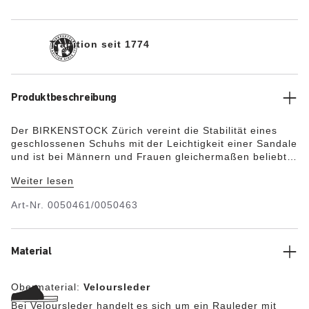
Tradition seit 1774
Produktbeschreibung
Der BIRKENSTOCK Zürich vereint die Stabilität eines
geschlossenen Schuhs mit der Leichtigkeit einer Sandale
und ist bei Männern und Frauen gleichermaßen beliebt.
Die seitlich geschlossene Ausführung lässt durch die
Weiter lesen
fersen- und zehenoffene Gestaltung genügend Luft an
die Füße. Für ein natürliches Design sorgt das
Art-Nr.
0050461/0050463
Obermaterial aus besonders weichem Veloursleder, das
sich wie eine zweite Haut an den Fuß anschmiegt.
Material
Obermaterial:
Veloursleder
Bei Veloursleder handelt es sich um ein Rauleder mit