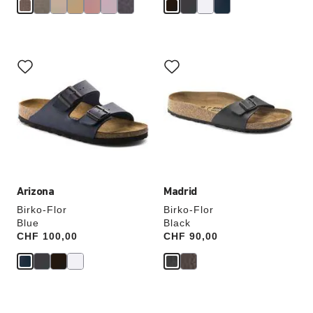
Cliquer
Cliquer
sur
sur
les
les
échantillons
échantillons
de
de
couleurs
couleurs
modifiera
modifiera
l’image
l’image
du
du
produit
produit
Arizona
Madrid
Birko-Flor
Birko-Flor
Blue
Black
Price:
CHF 100,00
Price:
CHF 90,00
Cliquer
Cliquer