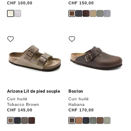
Price:
CHF 100,00
Price:
CHF 150,00
Cliquer
Cliquer
sur
sur
les
les
échantillons
échantillons
de
de
couleurs
couleurs
modifiera
modifiera
l’image
l’image
du
du
produit
produit
Arizona Lit de pied souple
Boston
Cuir huilé
Cuir huilé
Tobacco Brown
Habana
Price:
CHF 145,00
Price:
CHF 170,00