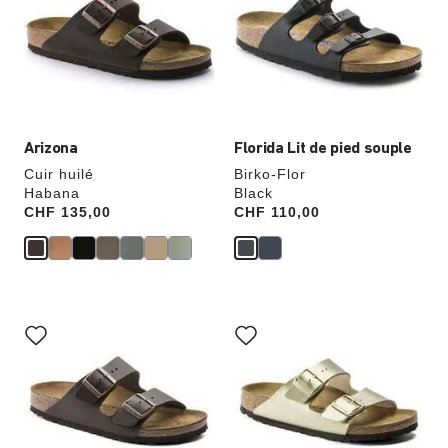
échantillons
échantillons
de
de
couleurs
couleurs
modifiera
modifiera
l’image
l’image
du
du
produit
produit
Arizona
Florida Lit de pied souple
Cuir huilé
Birko-Flor
Habana
Black
Price:
CHF 135,00
Price:
CHF 110,00
Cliquer
Cliquer
sur
sur
les
les
échantillons
échantillons
de
de
couleurs
couleurs
modifiera
modifiera
l’image
l’image