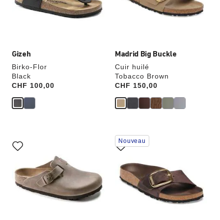
modifiera
modifiera
l’image
l’image
du
du
produit
produit
Gizeh
Madrid Big Buckle
Birko-Flor
Cuir huilé
Black
Tobacco Brown
Price:
CHF 100,00
Price:
CHF 150,00
Cliquer
Cliquer
Nouveau
sur
sur
les
les
échantillons
échantillons
de
de
couleurs
couleurs
modifiera
modifiera
l’image
l’image
du
du
produit
produit