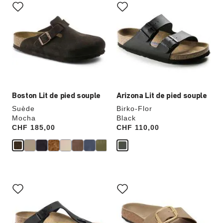
sur
sur
les
les
échantillons
échantillons
de
de
couleurs
couleurs
modifiera
modifiera
l’image
l’image
du
du
produit
produit
Boston Lit de pied souple
Arizona Lit de pied souple
Suède
Birko-Flor
Mocha
Black
Price:
CHF 185,00
Price:
CHF 110,00
Cliquer
Cliquer
sur
sur
les
les
échantillons
échantillons
de
de
couleurs
couleurs