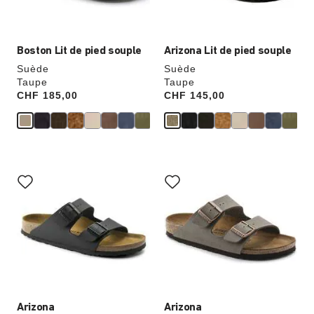
du
du
produit
produit
Boston Lit de pied souple
Arizona Lit de pied souple
Suède
Suède
Taupe
Taupe
Price:
CHF 185,00
Price:
CHF 145,00
Cliquer
Cliquer
sur
sur
les
les
échantillons
échantillons
de
de
couleurs
couleurs
modifiera
modifiera
l’image
l’image
du
du
produit
produit
Arizona
Arizona