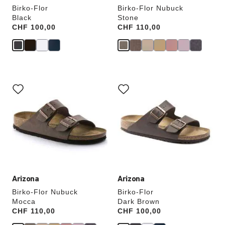
Birko-Flor
Birko-Flor Nubuck
Black
Stone
Price:
CHF 100,00
Price:
CHF 110,00
Cliquer
Cliquer
sur
sur
les
les
échantillons
échantillons
de
de
couleurs
couleurs
modifiera
modifiera
l’image
l’image
du
du
produit
produit
Arizona
Arizona
Birko-Flor Nubuck
Birko-Flor
Mocca
Dark Brown
Price:
CHF 110,00
Price:
CHF 100,00