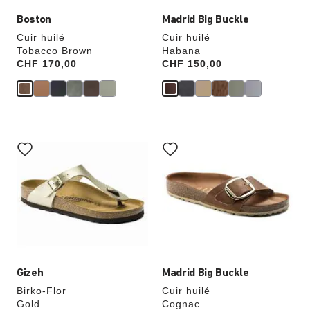
Boston
Madrid Big Buckle
Cuir huilé
Cuir huilé
Tobacco Brown
Habana
Price:
CHF 170,00
Price:
CHF 150,00
Cliquer
Cliquer
sur
sur
les
les
échantillons
échantillons
de
de
couleurs
couleurs
modifiera
modifiera
l’image
l’image
du
du
produit
produit
Gizeh
Madrid Big Buckle
Birko-Flor
Cuir huilé
Gold
Cognac