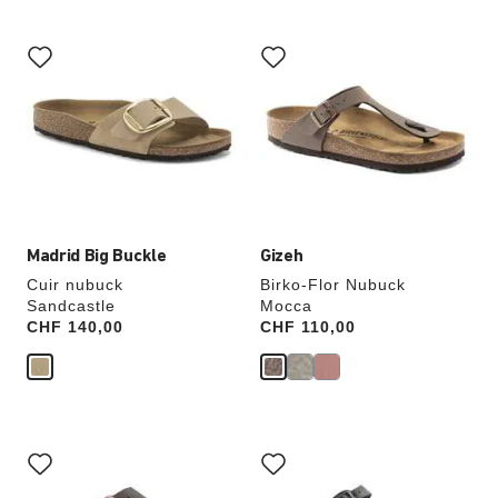
Cliquer
Cliquer
sur
sur
les
les
échantillons
échantillons
de
de
couleurs
couleurs
modifiera
modifiera
l’image
l’image
du
du
produit
produit
Madrid Big Buckle
Gizeh
Cuir nubuck
Birko-Flor Nubuck
Sandcastle
Mocca
Price:
CHF 140,00
Price:
CHF 110,00
Cliquer
Cliquer
sur
sur
les
les