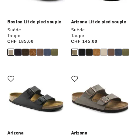
du
du
produit
produit
Boston Lit de pied souple
Arizona Lit de pied souple
Suède
Suède
Taupe
Taupe
Price:
CHF 185,00
Price:
CHF 145,00
Cliquer
Cliquer
sur
sur
les
les
échantillons
échantillons
de
de
couleurs
couleurs
modifiera
modifiera
l’image
l’image
du
du
produit
produit
Arizona
Arizona