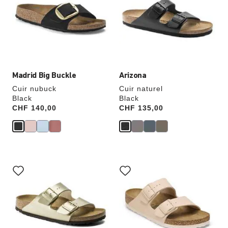
échantillons
échantillons
de
de
couleurs
couleurs
modifiera
modifiera
l’image
l’image
du
du
produit
produit
Madrid Big Buckle
Arizona
Cuir nubuck
Cuir naturel
Black
Black
Price:
CHF 140,00
Price:
CHF 135,00
Cliquer
Cliquer
sur
sur
les
les
échantillons
échantillons
de
de
couleurs
couleurs
modifiera
modifiera
l’image
l’image