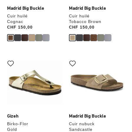
Madrid Big Buckle
Madrid Big Buckle
Cuir huilé
Cuir huilé
Cognac
Tobacco Brown
Price:
CHF 150,00
Price:
CHF 150,00
Cliquer
Cliquer
sur
sur
les
les
échantillons
échantillons
de
de
couleurs
couleurs
modifiera
modifiera
l’image
l’image
du
du
produit
produit
Gizeh
Madrid Big Buckle
Birko-Flor
Cuir nubuck
Gold
Sandcastle