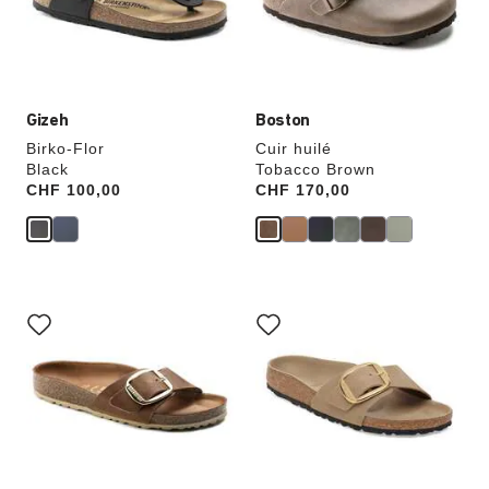
modifiera
modifiera
l’image
l’image
du
du
produit
produit
Gizeh
Boston
Birko-Flor
Cuir huilé
Black
Tobacco Brown
Price:
CHF 100,00
Price:
CHF 170,00
Cliquer
Cliquer
sur
sur
les
les
échantillons
échantillons
de
de
couleurs
couleurs
modifiera
modifiera
l’image
l’image
du
du
produit
produit