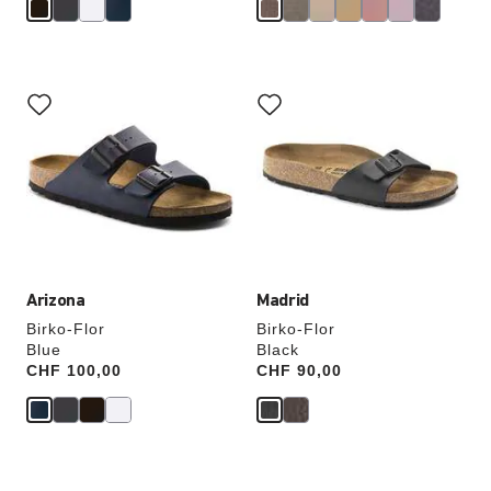
Cliquer
Cliquer
sur
sur
les
les
échantillons
échantillons
de
de
couleurs
couleurs
modifiera
modifiera
l’image
l’image
du
du
produit
produit
Arizona
Madrid
Birko-Flor
Birko-Flor
Blue
Black
Price:
CHF 100,00
Price:
CHF 90,00
Cliquer
Cliquer