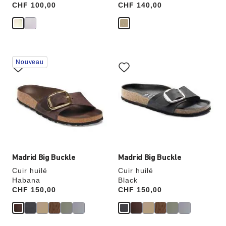
Price:
CHF 100,00
Price:
CHF 140,00
Cliquer
Cliquer
Nouveau
sur
sur
les
les
échantillons
échantillons
de
de
couleurs
couleurs
modifiera
modifiera
l’image
l’image
du
du
produit
produit
Madrid Big Buckle
Madrid Big Buckle
Cuir huilé
Cuir huilé
Habana
Black
Price:
CHF 150,00
Price:
CHF 150,00