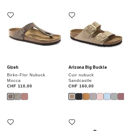
Cliquer
Cliquer
sur
sur
les
les
échantillons
échantillons
de
de
couleurs
couleurs
modifiera
modifiera
l’image
l’image
du
du
produit
produit
Gizeh
Arizona Big Buckle
Birko-Flor Nubuck
Cuir nubuck
Mocca
Sandcastle
Price:
CHF 110,00
Price:
CHF 160,00
Cliquer
Cliquer
sur
sur
les
les