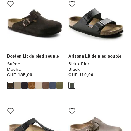
sur
sur
les
les
échantillons
échantillons
de
de
couleurs
couleurs
modifiera
modifiera
l’image
l’image
du
du
produit
produit
Boston Lit de pied souple
Arizona Lit de pied souple
Suède
Birko-Flor
Mocha
Black
Price:
CHF 185,00
Price:
CHF 110,00
Cliquer
Cliquer
sur
sur
les
les
échantillons
échantillons
de
de
couleurs
couleurs