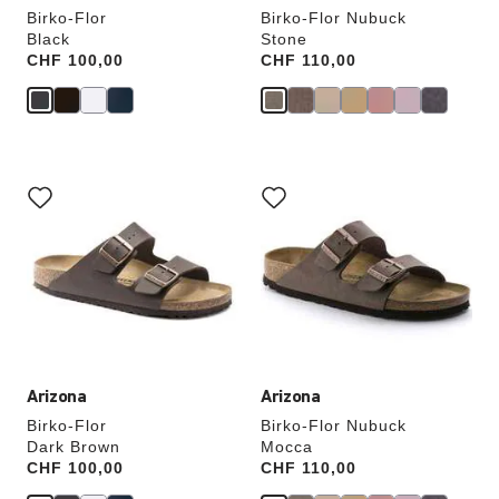
Birko-Flor
Birko-Flor Nubuck
Black
Stone
Price:
CHF 100,00
Price:
CHF 110,00
Cliquer
Cliquer
sur
sur
les
les
échantillons
échantillons
de
de
couleurs
couleurs
modifiera
modifiera
l’image
l’image
du
du
produit
produit
Arizona
Arizona
Birko-Flor
Birko-Flor Nubuck
Dark Brown
Mocca
Price:
CHF 100,00
Price:
CHF 110,00