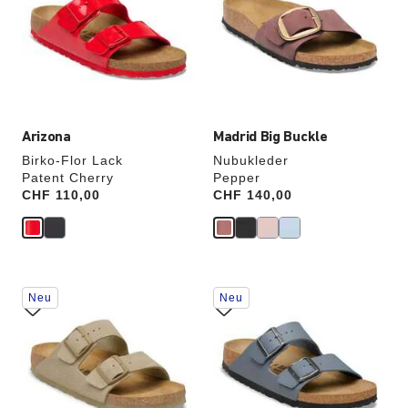
Farben
Farben
werden
werden
die
die
Produktbilder
Produktbilder
aktualisiert.
aktualisiert.
Arizona
Madrid Big Buckle
Birko-Flor Lack
Nubukleder
Patent Cherry
Pepper
Price:
CHF 110,00
Price:
CHF 140,00
Durch
Durch
Neu
Neu
Anklicken
Anklicken
der
der
Farben
Farben
werden
werden
die
die
Produktbilder
Produktbilder
aktualisiert.
aktualisiert.