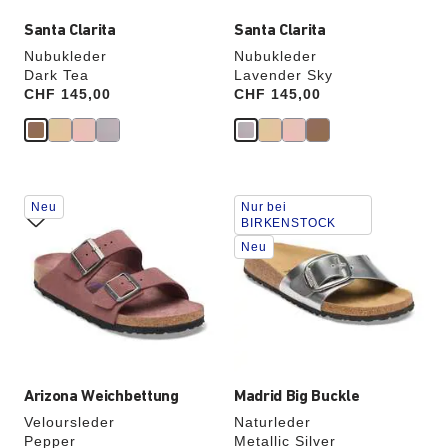
Santa Clarita
Santa Clarita
Nubukleder
Nubukleder
Dark Tea
Lavender Sky
Price:
CHF 145,00
Price:
CHF 145,00
Durch
Durch
Neu
Nur bei
Anklicken
Anklicken
BIRKENSTOCK
der
der
Neu
Farben
Farben
werden
werden
die
die
Produktbilder
Produktbilder
aktualisiert.
aktualisiert.
Arizona Weichbettung
Madrid Big Buckle
Veloursleder
Naturleder
Pepper
Metallic Silver