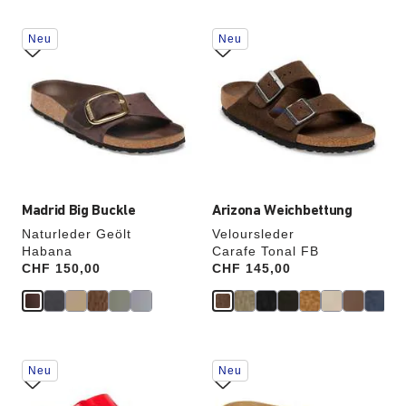
Durch
Durch
Neu
Neu
Anklicken
Anklicken
der
der
Farben
Farben
werden
werden
die
die
Produktbilder
Produktbilder
aktualisiert.
aktualisiert.
Madrid Big Buckle
Arizona Weichbettung
Naturleder Geölt
Veloursleder
Habana
Carafe Tonal FB
Price:
CHF 150,00
Price:
CHF 145,00
Durch
Durch
Neu
Neu
Anklicken
Anklicken
der
der