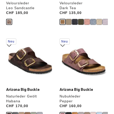
Veloursleder
Veloursleder
Leo Sandcastle
Dark Tea
Price:
CHF 185,00
Price:
CHF 135,00
Durch
Durch
Neu
Neu
Anklicken
Anklicken
der
der
Farben
Farben
werden
werden
die
die
Produktbilder
Produktbilder
aktualisiert.
aktualisiert.
Arizona Big Buckle
Arizona Big Buckle
Naturleder Geölt
Nubukleder
Habana
Pepper
Price:
CHF 170,00
Price:
CHF 160,00