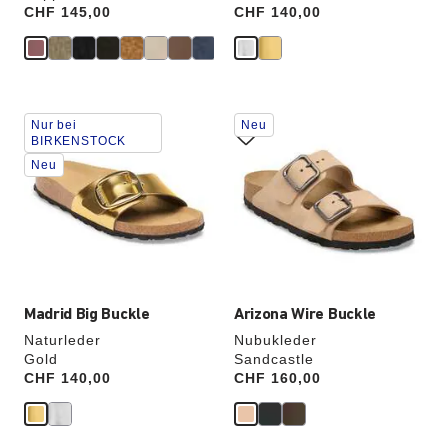
Price:
CHF 145,00
Price:
CHF 140,00
Durch
Durch
Nur bei
Neu
Anklicken
Anklicken
BIRKENSTOCK
der
der
Neu
Farben
Farben
werden
werden
die
die
Produktbilder
Produktbilder
aktualisiert.
aktualisiert.
Madrid Big Buckle
Arizona Wire Buckle
Naturleder
Nubukleder
Gold
Sandcastle
Price:
CHF 140,00
Price:
CHF 160,00