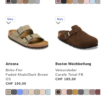
Durch
Durch
Neu
Neu
Anklicken
Anklicken
der
der
Farben
Farben
werden
werden
die
die
Produktbilder
Produktbilder
aktualisiert.
aktualisiert.
Arizona
Boston Weichbettung
Birko-Flor
Veloursleder
Faded Khaki/Dark Brown
Carafe Tonal FB
OS
Price:
CHF 185,00
Price:
CHF 100,00