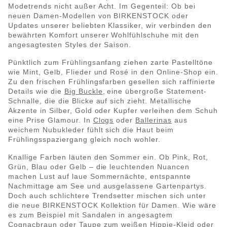
Modetrends nicht außer Acht. Im Gegenteil: Ob bei
neuen Damen-Modellen von BIRKENSTOCK oder
Updates unserer beliebten Klassiker, wir verbinden den
bewährten Komfort unserer Wohlfühlschuhe mit den
angesagtesten Styles der Saison.
Pünktlich zum Frühlingsanfang ziehen zarte Pastelltöne
wie Mint, Gelb, Flieder und Rosé in den Online-Shop ein.
Zu den frischen Frühlingsfarben gesellen sich raffinierte
Details wie die
Big Buckle
,
eine übergroße Statement-
Schnalle, die die Blicke auf sich zieht. Metallische
Akzente in Silber, Gold oder Kupfer verleihen dem Schuh
eine Prise Glamour. In
Clogs
oder
Ballerinas
aus
weichem Nubukleder fühlt sich die Haut beim
Frühlingsspaziergang gleich noch wohler.
Knallige Farben läuten den Sommer ein. Ob Pink, Rot,
Grün, Blau oder Gelb – die leuchtenden Nuancen
machen Lust auf laue Sommernächte, entspannte
Nachmittage am See und ausgelassene Gartenpartys.
Doch auch schlichtere Trendsetter mischen sich unter
die neue BIRKENSTOCK Kollektion für Damen. Wie wäre
es zum Beispiel mit Sandalen in angesagtem
Cognacbraun oder Taupe zum weißen Hippie-Kleid oder