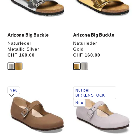
die
die
Produktbilder
Produktbilder
aktualisiert.
aktualisiert.
Arizona Big Buckle
Arizona Big Buckle
Naturleder
Naturleder
Metallic Silver
Gold
Price:
CHF 160,00
Price:
CHF 160,00
Durch
Durch
Neu
Nur bei
Anklicken
Anklicken
BIRKENSTOCK
der
der
Neu
Farben
Farben
werden
werden
die
die
Produktbilder
Produktbilder
aktualisiert.
aktualisiert.