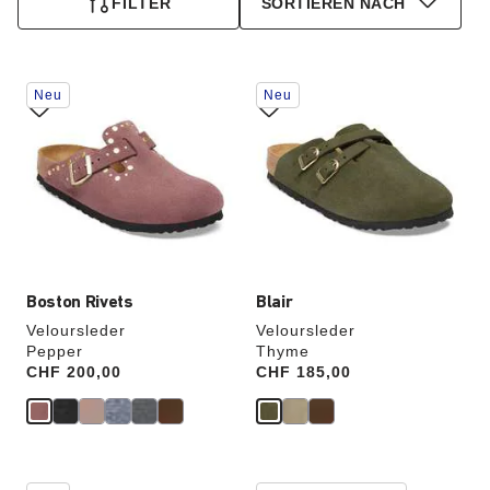
FILTER
SORTIEREN NACH
Durch
Durch
Neu
Neu
Anklicken
Anklicken
der
der
Farben
Farben
werden
werden
die
die
Produktbilder
Produktbilder
aktualisiert.
aktualisiert.
Boston Rivets
Blair
Veloursleder
Veloursleder
Pepper
Thyme
Price:
CHF 200,00
Price:
CHF 185,00
Durch
Durch