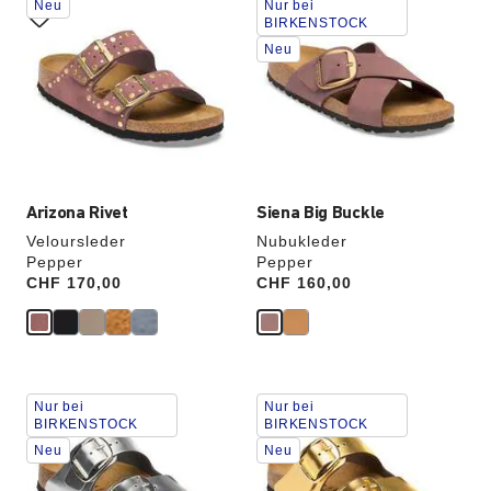
Neu
Nur bei
Anklicken
Anklicken
BIRKENSTOCK
der
der
Neu
Farben
Farben
werden
werden
die
die
Produktbilder
Produktbilder
aktualisiert.
aktualisiert.
Arizona Rivet
Siena Big Buckle
Veloursleder
Nubukleder
Pepper
Pepper
Price:
CHF 170,00
Price:
CHF 160,00
Durch
Durch
Nur bei
Nur bei
Anklicken
Anklicken
BIRKENSTOCK
BIRKENSTOCK
der
der
Neu
Neu
Farben
Farben
werden
werden