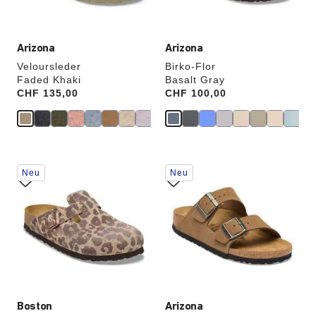
Arizona
Arizona
Veloursleder
Birko-Flor
Faded Khaki
Basalt Gray
Price:
CHF 135,00
Price:
CHF 100,00
Durch
Durch
Neu
Neu
Anklicken
Anklicken
der
der
Farben
Farben
werden
werden
die
die
Produktbilder
Produktbilder
aktualisiert.
aktualisiert.
Boston
Arizona