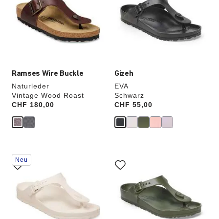
Farben
Farben
werden
werden
die
die
Produktbilder
Produktbilder
aktualisiert.
aktualisiert.
Ramses Wire Buckle
Gizeh
Naturleder
EVA
Vintage Wood Roast
Schwarz
Price:
CHF 180,00
Price:
CHF 55,00
Durch
Durch
Neu
Anklicken
Anklicken
der
der
Farben
Farben
werden
werden
die
die
Produktbilder
Produktbilder
aktualisiert.
aktualisiert.