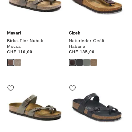
die
die
Produktbilder
Produktbilder
aktualisiert.
aktualisiert.
Mayari
Gizeh
Birko-Flor Nubuk
Naturleder Geölt
Mocca
Habana
Price:
CHF 110,00
Price:
CHF 135,00
Durch
Durch
Anklicken
Anklicken
der
der
Farben
Farben
werden
werden
die
die
Produktbilder
Produktbilder
aktualisiert.
aktualisiert.