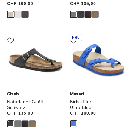
Price:
CHF 100,00
Price:
CHF 135,00
Durch
Durch
Neu
Anklicken
Anklicken
der
der
Farben
Farben
werden
werden
die
die
Produktbilder
Produktbilder
aktualisiert.
aktualisiert.
Gizeh
Mayari
Naturleder Geölt
Birko-Flor
Schwarz
Ultra Blue
Price:
CHF 135,00
Price:
CHF 100,00