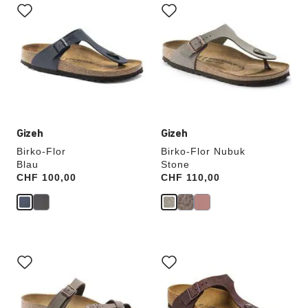
Anklicken
Anklicken
der
der
Farben
Farben
werden
werden
die
die
Produktbilder
Produktbilder
aktualisiert.
aktualisiert.
Gizeh
Gizeh
Birko-Flor
Birko-Flor Nubuk
Blau
Stone
Price:
CHF 100,00
Price:
CHF 110,00
Durch
Durch
Anklicken
Anklicken
der
der
Farben
Farben
werden
werden