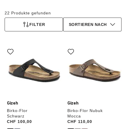
22 Produkte gefunden
FILTER
SORTIEREN NACH
Durch
Durch
Anklicken
Anklicken
der
der
Farben
Farben
werden
werden
die
die
Produktbilder
Produktbilder
aktualisiert.
aktualisiert.
Gizeh
Gizeh
Birko-Flor
Birko-Flor Nubuk
Schwarz
Mocca
Price:
CHF 100,00
Price:
CHF 110,00