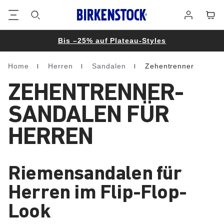
Footer
Waren
Anmelden
Bis –25% auf Plateau-Styles
Home
Herren
Sandalen
Zehentrenner
Homepage
ZEHENTRENNER-
SANDALEN FÜR
HERREN
Riemensandalen für
Herren im Flip-Flop-
Look