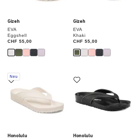
Gizeh
Gizeh
EVA
EVA
Eggshell
Khaki
Price:
CHF 55,00
Price:
CHF 55,00
Durch
Durch
Neu
Anklicken
Anklicken
der
der
Farben
Farben
werden
werden
die
die
Produktbilder
Produktbilder
aktualisiert.
aktualisiert.
Honolulu
Honolulu