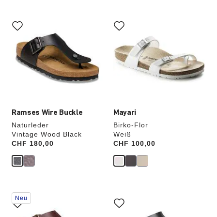
Durch
Durch
Anklicken
Anklicken
der
der
Farben
Farben
werden
werden
die
die
Produktbilder
Produktbilder
aktualisiert.
aktualisiert.
Ramses Wire Buckle
Mayari
Naturleder
Birko-Flor
Vintage Wood Black
Weiß
Price:
CHF 180,00
Price:
CHF 100,00
Durch
Durch
Neu
Anklicken
Anklicken
der
der