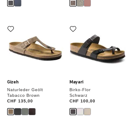
Durch
Durch
Anklicken
Anklicken
der
der
Farben
Farben
werden
werden
die
die
Produktbilder
Produktbilder
aktualisiert.
aktualisiert.
Gizeh
Mayari
Naturleder Geölt
Birko-Flor
Tabacco Brown
Schwarz
Price:
CHF 135,00
Price:
CHF 100,00
Durch
Durch