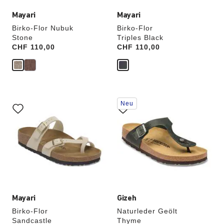
Mayari
Mayari
Birko-Flor Nubuk
Birko-Flor
Stone
Triples Black
Price:
CHF 110,00
Price:
CHF 110,00
Durch
Durch
Neu
Anklicken
Anklicken
der
der
Farben
Farben
werden
werden
die
die
Produktbilder
Produktbilder
aktualisiert.
aktualisiert.
Mayari
Gizeh
Birko-Flor
Naturleder Geölt
Sandcastle
Thyme