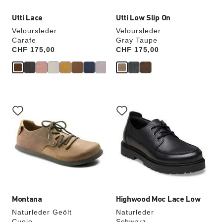
Utti Lace
Utti Low Slip On
Veloursleder
Veloursleder
Carafe
Gray Taupe
Price:
CHF 175,00
Price:
CHF 175,00
Durch
Durch
Anklicken
Anklicken
der
der
Farben
Farben
werden
werden
die
die
Produktbilder
Produktbilder
aktualisiert.
aktualisiert.
Montana
Highwood Moc Lace Low
Naturleder Geölt
Naturleder
Cuoio
Schwarz