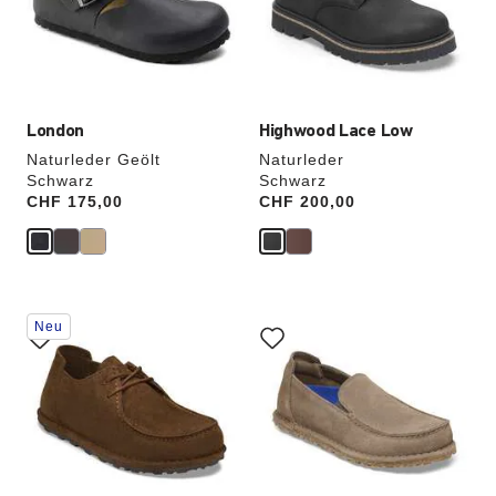
die
die
Produktbilder
Produktbilder
aktualisiert.
aktualisiert.
London
Highwood Lace Low
Naturleder Geölt
Naturleder
Schwarz
Schwarz
Price:
CHF 175,00
Price:
CHF 200,00
Durch
Durch
Neu
Anklicken
Anklicken
der
der
Farben
Farben
werden
werden
die
die
Produktbilder
Produktbilder
aktualisiert.
aktualisiert.