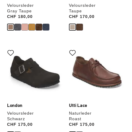
Veloursleder
Veloursleder
Gray Taupe
Taupe
Price:
CHF 180,00
Price:
CHF 170,00
Durch
Durch
Anklicken
Anklicken
der
der
Farben
Farben
werden
werden
die
die
Produktbilder
Produktbilder
aktualisiert.
aktualisiert.
London
Utti Lace
Veloursleder
Naturleder
Schwarz
Roast
Price:
CHF 175,00
Price:
CHF 175,00