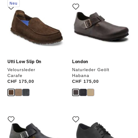
Neu
Anklicken
Anklicken
der
der
Farben
Farben
werden
werden
die
die
Produktbilder
Produktbilder
aktualisiert.
aktualisiert.
Utti Low Slip On
London
Veloursleder
Naturleder Geölt
Carafe
Habana
Price:
CHF 175,00
Price:
CHF 175,00
Durch
Durch
Anklicken
Anklicken
der
der
Farben
Farben
werden
werden