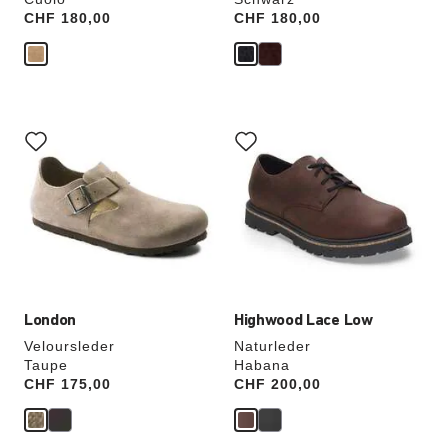
Price:
CHF 180,00
Price:
CHF 180,00
Durch
Durch
Anklicken
Anklicken
der
der
Farben
Farben
werden
werden
die
die
Produktbilder
Produktbilder
aktualisiert.
aktualisiert.
London
Highwood Lace Low
Veloursleder
Naturleder
Taupe
Habana
Price:
CHF 175,00
Price:
CHF 200,00