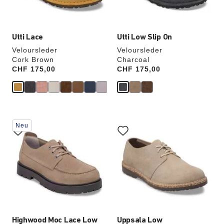
Utti Lace
Utti Low Slip On
Veloursleder
Veloursleder
Cork Brown
Charcoal
Price:
CHF 175,00
Price:
CHF 175,00
Durch
Durch
Neu
Anklicken
Anklicken
der
der
Farben
Farben
werden
werden
die
die
Produktbilder
Produktbilder
aktualisiert.
aktualisiert.
Highwood Moc Lace Low
Uppsala Low