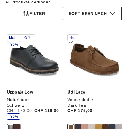
84 Produkte gefunden
FILTER
SORTIEREN NACH
Durch
Durch
Member Offer
Neu
Anklicken
Anklicken
der
der
-30%
Farben
Farben
werden
werden
die
die
Produktbilder
Produktbilder
aktualisiert.
aktualisiert.
Uppsala Low
Utti Lace
Naturleder
Veloursleder
Schwarz
Dark Tea
S
Vorher:
CHF 170,00
Jetzt
CHF 119,00
Price:
CHF 175,00
p
a
-30%
r
e