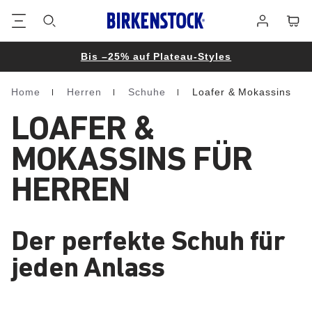
Footer
Waren
Anmelden
Bis –25% auf Plateau-Styles
Home
Herren
Schuhe
Loafer & Mokassins
Homepage
LOAFER &
MOKASSINS FÜR
HERREN
Der perfekte Schuh für
jeden Anlass