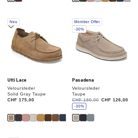
Durch
Durch
Neu
Member Offer
Anklicken
Anklicken
der
der
-30%
Farben
Farben
werden
werden
die
die
Produktbilder
Produktbilder
aktualisiert.
aktualisiert.
Utti Lace
Pasadena
Veloursleder
Veloursleder
Solid Gray Taupe
Taupe
S
Price:
CHF 175,00
Vorher:
CHF 180,00
Jetzt
CHF 126,00
p
a
-30%
r
e
Durch
Durch