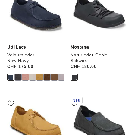
Farben
Farben
werden
werden
die
die
Produktbilder
Produktbilder
aktualisiert.
aktualisiert.
Utti Lace
Montana
Veloursleder
Naturleder Geölt
New Navy
Schwarz
Price:
CHF 175,00
Price:
CHF 180,00
Durch
Durch
Neu
Anklicken
Anklicken
der
der
Farben
Farben
werden
werden
die
die
Produktbilder
Produktbilder
aktualisiert.
aktualisiert.