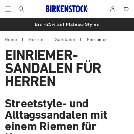
Footer
Waren
Anmelden
Bis –25% auf Plateau-Styles
Home
Herren
Sandalen
Einriemer
Homepage
EINRIEMER-
SANDALEN FÜR
HERREN
Streetstyle- und
Alltagssandalen mit
einem Riemen für