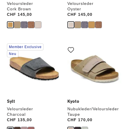
Veloursleder
Veloursleder
Cork Brown
Oyster
Price:
CHF 145,00
Price:
CHF 145,00
Durch
Durch
Member Exclusive
Anklicken
Anklicken
der
der
Neu
Farben
Farben
werden
werden
die
die
Produktbilder
Produktbilder
aktualisiert.
aktualisiert.
Sylt
Kyoto
Veloursleder
Nubukleder/Veloursleder
Charcoal
Taupe
Price:
CHF 135,00
Price:
CHF 170,00