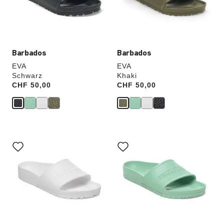
Produktbilder
Produktbilder
aktualisiert.
aktualisiert.
Barbados
Barbados
EVA
EVA
Schwarz
Khaki
Price:
CHF 50,00
Price:
CHF 50,00
Durch
Durch
Anklicken
Anklicken
der
der
Farben
Farben
werden
werden
die
die
Produktbilder
Produktbilder
aktualisiert.
aktualisiert.