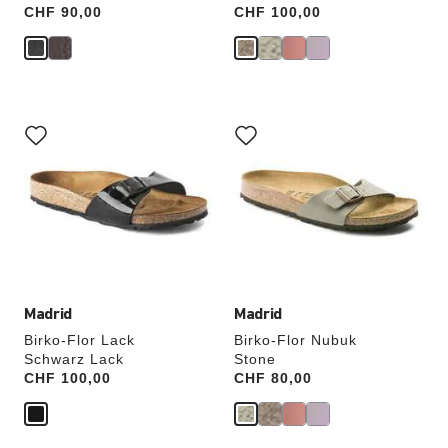
Price:
CHF 90,00
Price:
CHF 100,00
Durch
Durch
Anklicken
Anklicken
der
der
Farben
Farben
werden
werden
die
die
Produktbilder
Produktbilder
aktualisiert.
aktualisiert.
Madrid
Madrid
Birko-Flor Lack
Birko-Flor Nubuk
Schwarz Lack
Stone
Price:
CHF 100,00
Price:
CHF 80,00