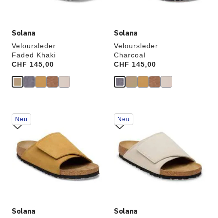
Solana
Solana
Veloursleder
Veloursleder
Faded Khaki
Charcoal
Price:
CHF 145,00
Price:
CHF 145,00
Durch
Durch
Neu
Neu
Anklicken
Anklicken
der
der
Farben
Farben
werden
werden
die
die
Produktbilder
Produktbilder
aktualisiert.
aktualisiert.
Solana
Solana