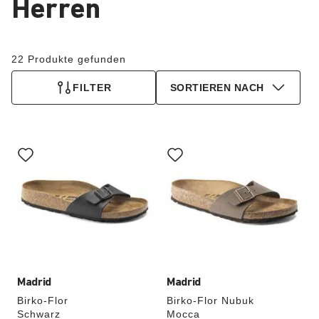
Herren
22 Produkte gefunden
FILTER
SORTIEREN NACH
Durch
Durch
Anklicken
Anklicken
der
der
Farben
Farben
werden
werden
die
die
Produktbilder
Produktbilder
aktualisiert.
aktualisiert.
Madrid
Madrid
Birko-Flor
Birko-Flor Nubuk
Schwarz
Mocca