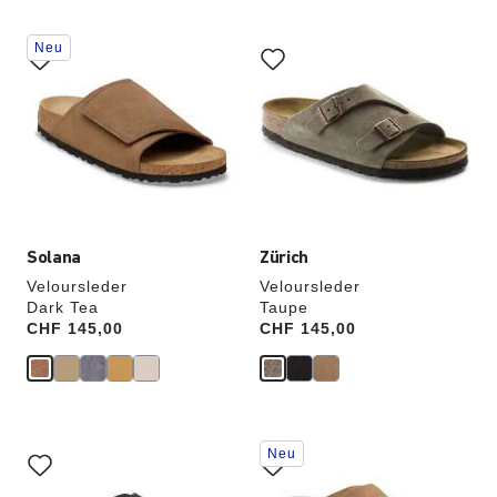
Durch
Durch
Neu
Anklicken
Anklicken
der
der
Farben
Farben
werden
werden
die
die
Produktbilder
Produktbilder
aktualisiert.
aktualisiert.
Solana
Zürich
Veloursleder
Veloursleder
Dark Tea
Taupe
Price:
CHF 145,00
Price:
CHF 145,00
Durch
Durch
Neu
Anklicken
Anklicken
der
der