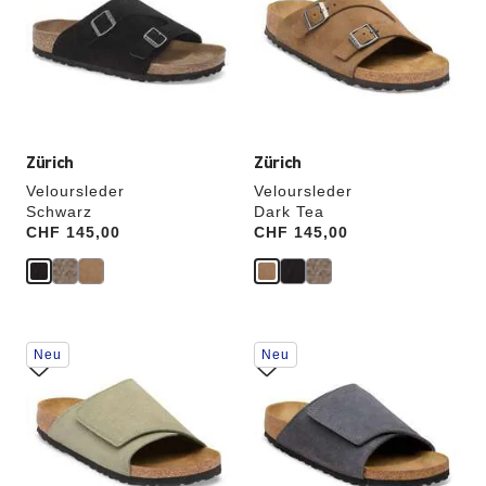
Farben
Farben
werden
werden
die
die
Produktbilder
Produktbilder
aktualisiert.
aktualisiert.
Zürich
Zürich
Veloursleder
Veloursleder
Schwarz
Dark Tea
Price:
CHF 145,00
Price:
CHF 145,00
Durch
Durch
Neu
Neu
Anklicken
Anklicken
der
der
Farben
Farben
werden
werden
die
die
Produktbilder
Produktbilder
aktualisiert.
aktualisiert.