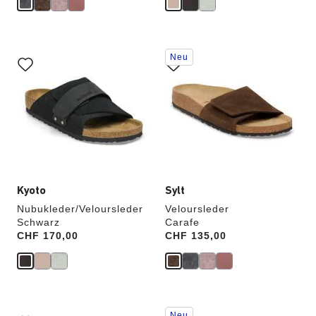
Durch
Durch
Neu
Anklicken
Anklicken
der
der
Farben
Farben
werden
werden
die
die
Produktbilder
Produktbilder
aktualisiert.
aktualisiert.
Kyoto
Sylt
Nubukleder/Veloursleder
Veloursleder
Schwarz
Carafe
Price:
CHF 170,00
Price:
CHF 135,00
Durch
Durch
Neu