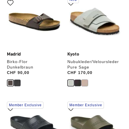
Anklicken
Anklicken
der
der
Farben
Farben
werden
werden
die
die
Produktbilder
Produktbilder
aktualisiert.
aktualisiert.
Madrid
Kyoto
Birko-Flor
Nubukleder/Veloursleder
Dunkelbraun
Pure Sage
Price:
CHF 90,00
Price:
CHF 170,00
Durch
Durch
Member Exclusive
Member Exclusive
Anklicken
Anklicken
der
der
Farben
Farben
werden
werden
die
die