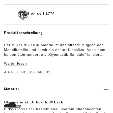
Tradition seit 1774
Produktbeschreibung
Der BIRKENSTOCK Madrid ist das älteste Mitglied der
Modellfamilie und somit ein echter Klassiker. Vor einem
halben Jahrhundert als „Gymnastik-Sandale" lanciert,
hat sich der puristische Einriemer längst zum modischen
Weiter lesen
Begleiter entwickelt. Das Obermaterial besteht aus dem
hautfreundlichen, strapazierfähigen Synthetikmaterial
Art-Nr.
0040301/0040303
Birko-Flor® mit glänzender Lackbeschichtung.
Material
Obermaterial:
Birko-Flor® Lack
Birko-Flor® Lack besteht aus unserem pflegeleichten,