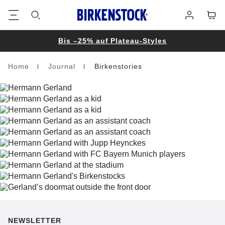
Footer
Waren
Anmelden
Bis –25% auf Plateau-Styles
Home
Journal
Birkenstories
Homepage
NEWSLETTER