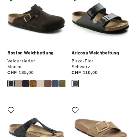
der
der
Farben
Farben
werden
werden
die
die
Produktbilder
Produktbilder
aktualisiert.
aktualisiert.
Boston Weichbettung
Arizona Weichbettung
Veloursleder
Birko-Flor
Mocca
Schwarz
Price:
CHF 185,00
Price:
CHF 110,00
Durch
Durch
Anklicken
Anklicken
der
der
Farben
Farben
werden
werden
die
die
Produktbilder
Produktbilder