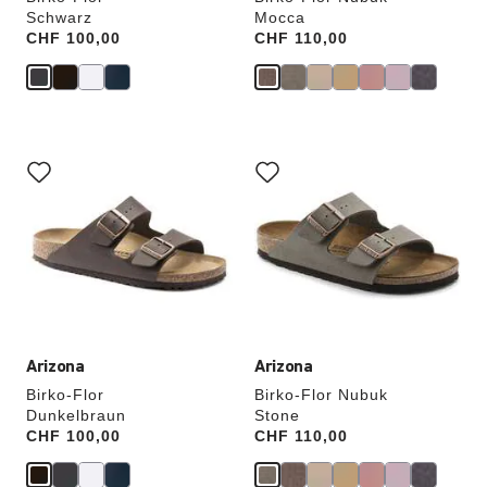
Schwarz
Mocca
Price:
CHF 100,00
Price:
CHF 110,00
Durch
Durch
Anklicken
Anklicken
der
der
Farben
Farben
werden
werden
die
die
Produktbilder
Produktbilder
aktualisiert.
aktualisiert.
Arizona
Arizona
Birko-Flor
Birko-Flor Nubuk
Dunkelbraun
Stone
Price:
CHF 100,00
Price:
CHF 110,00