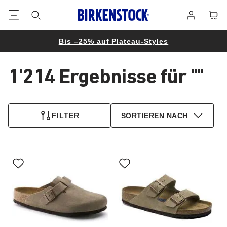
Footer
Waren
Anmelden
Bis –25% auf Plateau-Styles
1'214 Ergebnisse für
""
1'214
Produkte
FILTER
SORTIEREN NACH
gefunden
Durch
Durch
Anklicken
Anklicken
der
der
Farben
Farben
werden
werden
die
die
Produktbilder
Produktbilder
aktualisiert.
aktualisiert.