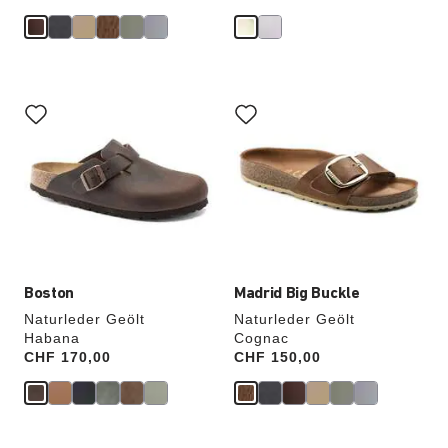
Durch
Durch
Anklicken
Anklicken
der
der
Farben
Farben
werden
werden
die
die
Produktbilder
Produktbilder
aktualisiert.
aktualisiert.
Boston
Madrid Big Buckle
Naturleder Geölt
Naturleder Geölt
Habana
Cognac
Price:
CHF 170,00
Price:
CHF 150,00