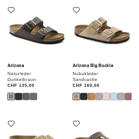
Durch
Durch
Anklicken
Anklicken
der
der
Farben
Farben
werden
werden
die
die
Produktbilder
Produktbilder
aktualisiert.
aktualisiert.
Arizona
Arizona Big Buckle
Naturleder
Nubukleder
Dunkelbraun
Sandcastle
Price:
CHF 135,00
Price:
CHF 160,00
Durch
Durch
Anklicken
Anklicken
der
der
Farben
Farben