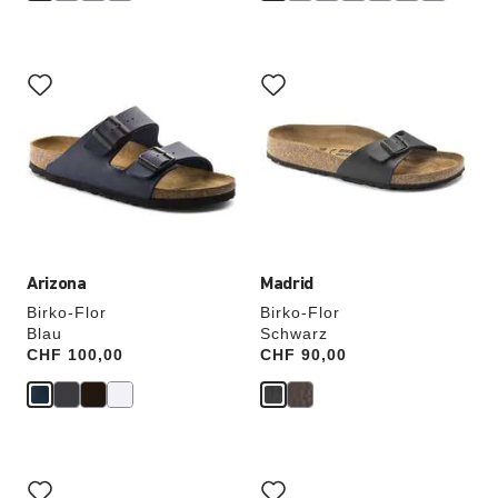
Durch
Durch
Anklicken
Anklicken
der
der
Farben
Farben
werden
werden
die
die
Produktbilder
Produktbilder
aktualisiert.
aktualisiert.
Arizona
Madrid
Birko-Flor
Birko-Flor
Blau
Schwarz
Price:
CHF 100,00
Price:
CHF 90,00
Durch
Durch
Anklicken
Anklicken