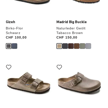
aktualisiert.
aktualisiert.
Gizeh
Madrid Big Buckle
Birko-Flor
Naturleder Geölt
Schwarz
Tabacco Brown
Price:
CHF 100,00
Price:
CHF 150,00
Durch
Durch
Anklicken
Anklicken
der
der
Farben
Farben
werden
werden
die
die
Produktbilder
Produktbilder
aktualisiert.
aktualisiert.