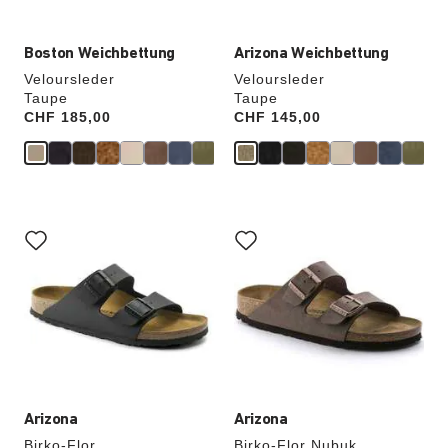
Boston Weichbettung
Arizona Weichbettung
Veloursleder
Veloursleder
Taupe
Taupe
Price:
CHF 185,00
Price:
CHF 145,00
Durch
Durch
Anklicken
Anklicken
der
der
Farben
Farben
werden
werden
die
die
Produktbilder
Produktbilder
aktualisiert.
aktualisiert.
Arizona
Arizona
Birko-Flor
Birko-Flor Nubuk