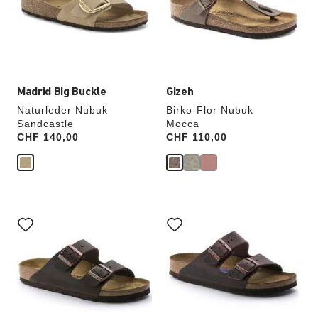
werden
werden
die
die
Produktbilder
Produktbilder
aktualisiert.
aktualisiert.
Madrid Big Buckle
Gizeh
Naturleder Nubuk
Birko-Flor Nubuk
Sandcastle
Mocca
Price:
CHF 140,00
Price:
CHF 110,00
Durch
Durch
Anklicken
Anklicken
der
der
Farben
Farben
werden
werden
die
die
Produktbilder
Produktbilder
aktualisiert.
aktualisiert.