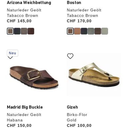
Arizona Weichbettung
Boston
Naturleder Geölt
Naturleder Geölt
Tabacco Brown
Tabacco Brown
Price:
CHF 145,00
Price:
CHF 170,00
Durch
Durch
Neu
Anklicken
Anklicken
der
der
Farben
Farben
werden
werden
die
die
Produktbilder
Produktbilder
aktualisiert.
aktualisiert.
Madrid Big Buckle
Gizeh
Naturleder Geölt
Birko-Flor
Habana
Gold
Price:
CHF 150,00
Price:
CHF 100,00