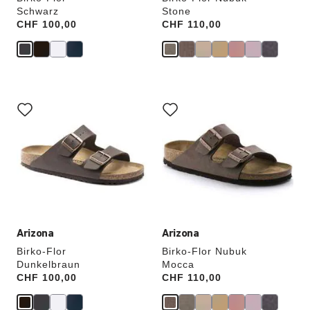
Schwarz
Stone
Price:
CHF 100,00
Price:
CHF 110,00
Durch
Durch
Anklicken
Anklicken
der
der
Farben
Farben
werden
werden
die
die
Produktbilder
Produktbilder
aktualisiert.
aktualisiert.
Arizona
Arizona
Birko-Flor
Birko-Flor Nubuk
Dunkelbraun
Mocca
Price:
CHF 100,00
Price:
CHF 110,00