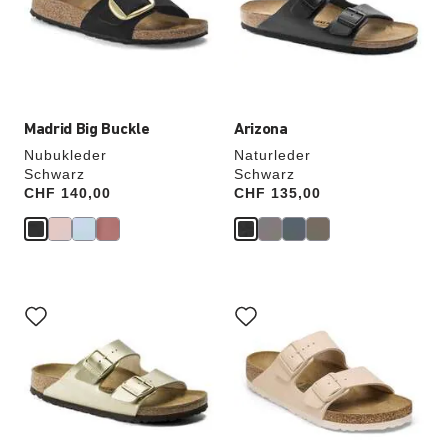
werden
werden
die
die
Produktbilder
Produktbilder
aktualisiert.
aktualisiert.
Madrid Big Buckle
Arizona
Nubukleder
Naturleder
Schwarz
Schwarz
Price:
CHF 140,00
Price:
CHF 135,00
Durch
Durch
Anklicken
Anklicken
der
der
Farben
Farben
werden
werden
die
die
Produktbilder
Produktbilder
aktualisiert.
aktualisiert.