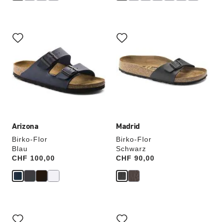
Durch
Durch
Anklicken
Anklicken
der
der
Farben
Farben
werden
werden
die
die
Produktbilder
Produktbilder
aktualisiert.
aktualisiert.
Arizona
Madrid
Birko-Flor
Birko-Flor
Blau
Schwarz
Price:
CHF 100,00
Price:
CHF 90,00
Durch
Durch
Anklicken
Anklicken