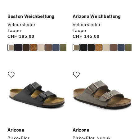
Boston Weichbettung
Arizona Weichbettung
Veloursleder
Veloursleder
Taupe
Taupe
Price:
CHF 185,00
Price:
CHF 145,00
Durch
Durch
Anklicken
Anklicken
der
der
Farben
Farben
werden
werden
die
die
Produktbilder
Produktbilder
aktualisiert.
aktualisiert.
Arizona
Arizona
Birko-Flor
Birko-Flor Nubuk