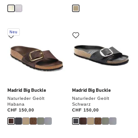
Durch
Durch
Neu
Anklicken
Anklicken
der
der
Farben
Farben
werden
werden
die
die
Produktbilder
Produktbilder
aktualisiert.
aktualisiert.
Madrid Big Buckle
Madrid Big Buckle
Naturleder Geölt
Naturleder Geölt
Habana
Schwarz
Price:
CHF 150,00
Price:
CHF 150,00