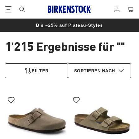
Footer
Waren
Anmelden
Bis –25% auf Plateau-Styles
1'215 Ergebnisse für
""
1'215
Produkte
FILTER
SORTIEREN NACH
gefunden
Durch
Durch
Anklicken
Anklicken
der
der
Farben
Farben
werden
werden
die
die
Produktbilder
Produktbilder
aktualisiert.
aktualisiert.