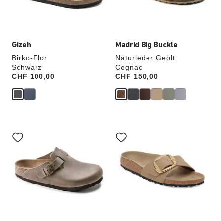
aktualisiert.
aktualisiert.
Gizeh
Madrid Big Buckle
Birko-Flor
Naturleder Geölt
Schwarz
Cognac
Price:
CHF 100,00
Price:
CHF 150,00
Durch
Durch
Anklicken
Anklicken
der
der
Farben
Farben
werden
werden
die
die
Produktbilder
Produktbilder
aktualisiert.
aktualisiert.