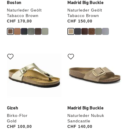
Boston
Madrid Big Buckle
Naturleder Geölt
Naturleder Geölt
Tabacco Brown
Tabacco Brown
Price:
CHF 170,00
Price:
CHF 150,00
Durch
Durch
Anklicken
Anklicken
der
der
Farben
Farben
werden
werden
die
die
Produktbilder
Produktbilder
aktualisiert.
aktualisiert.
Gizeh
Madrid Big Buckle
Birko-Flor
Naturleder Nubuk
Gold
Sandcastle
Price:
CHF 100,00
Price:
CHF 140,00