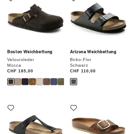
der
der
Farben
Farben
werden
werden
die
die
Produktbilder
Produktbilder
aktualisiert.
aktualisiert.
Boston Weichbettung
Arizona Weichbettung
Veloursleder
Birko-Flor
Mocca
Schwarz
Price:
CHF 185,00
Price:
CHF 110,00
Durch
Durch
Anklicken
Anklicken
der
der
Farben
Farben
werden
werden
die
die
Produktbilder
Produktbilder