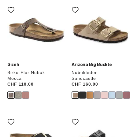
Durch
Durch
Anklicken
Anklicken
der
der
Farben
Farben
werden
werden
die
die
Produktbilder
Produktbilder
aktualisiert.
aktualisiert.
Gizeh
Arizona Big Buckle
Birko-Flor Nubuk
Nubukleder
Mocca
Sandcastle
Price:
CHF 110,00
Price:
CHF 160,00
Durch
Durch
Anklicken
Anklicken
der
der
Farben
Farben