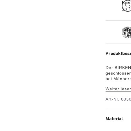
Kos
30 
Trad
Produktbes
Der BIRKENS
geschlossen
bei Männern
geschlossen
Weiter lese
Gestaltung 
sorgt das O
Art-Nr.
005
sich wie ei
Material