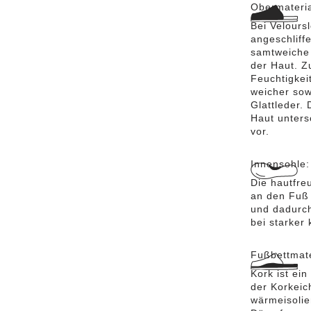
Obermateri
Bei Velours
angeschliff
samtweiche 
der Haut. Z
Feuchtigkei
weicher sowi
Glattleder. 
Haut untersc
vor.
Innensohle
Die hautfre
an den Fuß 
und dadurch
bei starker
Fußbettmate
Kork ist ei
der Korkeic
wärmeisolie