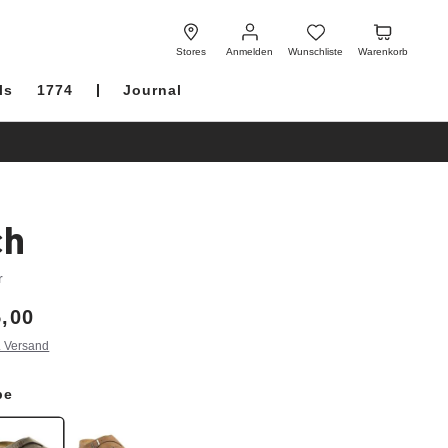
Anmelden
Wunschliste
Warenkorb
Stores
Anmelden
Wunschliste
Warenkorb
ls
1774
Journal
ch
r
,00
. Versand
pe