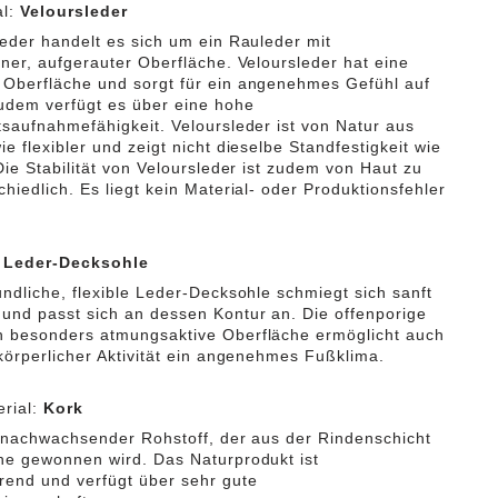
al:
Veloursleder
leder handelt es sich um ein Rauleder mit
ener, aufgerauter Oberfläche. Veloursleder hat eine
Oberfläche und sorgt für ein angenehmes Gefühl auf
udem verfügt es über eine hohe
tsaufnahmefähigkeit. Veloursleder ist von Natur aus
e flexibler und zeigt nicht dieselbe Standfestigkeit wie
Die Stabilität von Veloursleder ist zudem von Haut zu
hiedlich. Es liegt kein Material- oder Produktionsfehler
:
Leder-Decksohle
undliche, flexible Leder-Decksohle schmiegt sich sanft
und passt sich an dessen Kontur an. Die offenporige
 besonders atmungsaktive Oberfläche ermöglicht auch
 körperlicher Aktivität ein angenehmes Fußklima.
rial:
Kork
n nachwachsender Rohstoff, der aus der Rindenschicht
he gewonnen wird. Das Naturprodukt ist
rend und verfügt über sehr gute