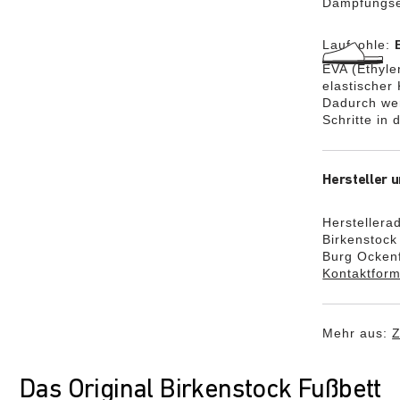
Dämpfungse
Laufsohle:
EVA (Ethylen
elastischer
Dadurch we
Schritte in
Hersteller u
Herstellera
Birkenstoc
Burg Ockenf
Kontaktform
Mehr aus:
Z
Das Original Birkenstock Fußbett