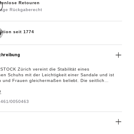
tenlose Retouren
Tage Rückgaberecht
ition seit 1774
chreibung
TOCK Zürich vereint die Stabilität eines
en Schuhs mit der Leichtigkeit einer Sandale und ist
 und Frauen gleichermaßen beliebt. Die seitlich
e Ausführung lässt durch die fersen- und zehenoffene
n
genügend Luft an die Füße. Für ein natürliches Design
bermaterial aus besonders weichem Veloursleder, das
0461/0050463
ne zweite Haut an den Fuß anschmiegt.