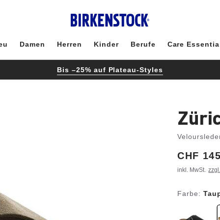
eu
Damen
Herren
Kinder
Berufe
Care Essentia
Bis –25% auf Plateau-Styles
Züri
Velourslede
Price:
CHF 145
inkl. MwSt.
zzgl
Farbe:
Tau