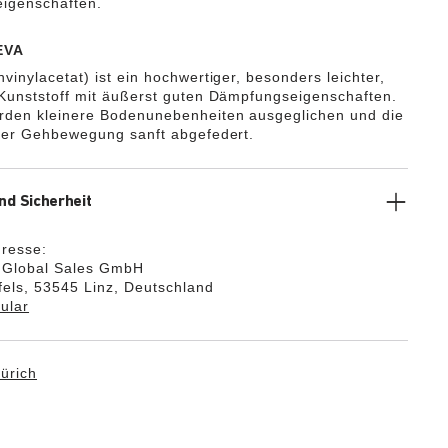
igenschaften.
EVA
vinylacetat) ist ein hochwertiger, besonders leichter,
 Kunststoff mit äußerst guten Dämpfungseigenschaften.
rden kleinere Bodenunebenheiten ausgeglichen und die
 der Gehbewegung sanft abgefedert.
nd Sicherheit
dresse:
k Global Sales GmbH
els, 53545 Linz, Deutschland
ular
ürich