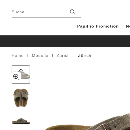
Zürich
details
Footer
about
Suede
Stores
product
Suche
Leather
materials
Papillio Promotion
N
|
|
|
Home
Modelle
Zürich
Zürich
Homepage