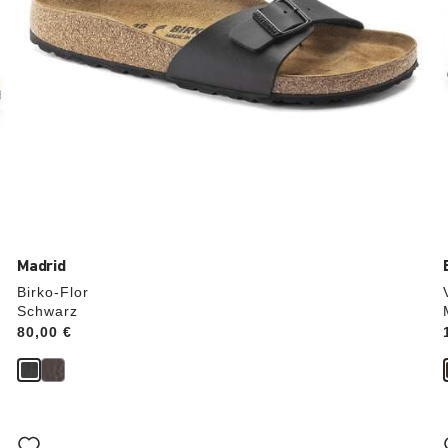
Madrid
Birko-Flor
Schwarz
Price:
80,00 €
Durch