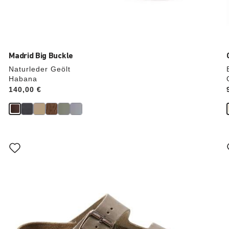
Madrid Big Buckle
Naturleder Geölt
Habana
Price:
140,00 €
Durch
Anklicken
der
Farben
werden
die
Produktbilder
aktualisiert.