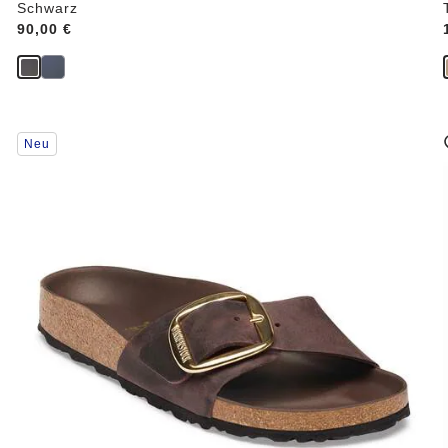
Schwarz
Price:
90,00 €
Durch
Neu
Anklicken
der
Farben
werden
die
Produktbilder
aktualisiert.