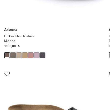
Arizona
Birko-Flor Nubuk
Mocca
Price:
100,00 €
Durch
Anklicken
der
Farben
werden
die
Produktbilder
aktualisiert.