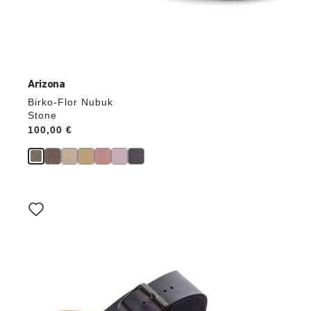
Arizona
Birko-Flor Nubuk
Stone
Price:
100,00 €
Durch
Anklicken
der
Farben
werden
die
Produktbilder
aktualisiert.