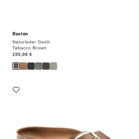
Boston
Naturleder Geölt
Tabacco Brown
Price:
155,00 €
Durch
Anklicken
der
Farben
werden
die
Produktbilder
aktualisiert.