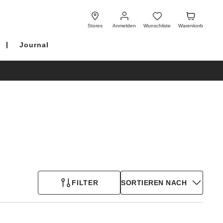
Anmelden
Wunschliste
Warenkorb
Stores
Anmelden
Wunschliste
Warenkorb
Journal
FILTER
SORTIEREN NACH
Durch