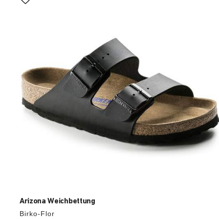
Anklicken
der
Farben
werden
die
Produktbilder
aktualisiert.
Arizona Weichbettung
Birko-Flor