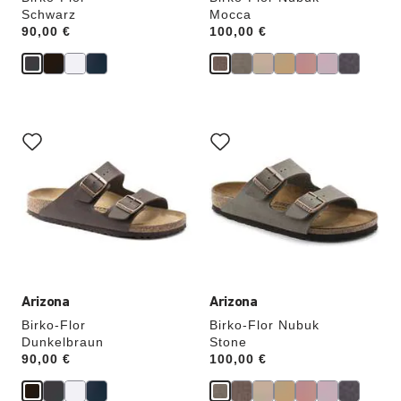
Schwarz
Mocca
Price:
90,00 €
Price:
100,00 €
Durch
Durch
Anklicken
Anklicken
der
der
Farben
Farben
werden
werden
die
die
Produktbilder
Produktbilder
aktualisiert.
aktualisiert.
Arizona
Arizona
Birko-Flor
Birko-Flor Nubuk
Dunkelbraun
Stone
Price:
90,00 €
Price:
100,00 €