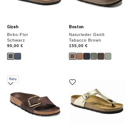
aktualisiert.
aktualisiert.
Gizeh
Boston
Birko-Flor
Naturleder Geölt
Schwarz
Tabacco Brown
Price:
90,00 €
Price:
155,00 €
Durch
Durch
Neu
Anklicken
Anklicken
der
der
Farben
Farben
werden
werden
die
die
Produktbilder
Produktbilder
aktualisiert.
aktualisiert.