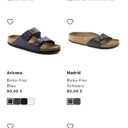
Durch
Durch
Anklicken
Anklicken
der
der
Farben
Farben
werden
werden
die
die
Produktbilder
Produktbilder
aktualisiert.
aktualisiert.
Arizona
Madrid
Birko-Flor
Birko-Flor
Blau
Schwarz
Price:
90,00 €
Price:
80,00 €
Durch
Durch
Anklicken
Anklicken