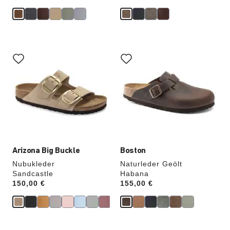
Durch
Durch
Anklicken
Anklicken
der
der
Farben
Farben
werden
werden
die
die
Produktbilder
Produktbilder
aktualisiert.
aktualisiert.
Arizona Big Buckle
Boston
Nubukleder
Naturleder Geölt
Sandcastle
Habana
Price:
150,00 €
Price:
155,00 €