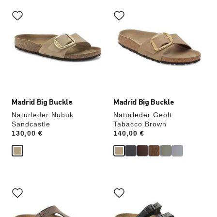
Durch
Durch
Anklicken
Anklicken
der
der
Farben
Farben
werden
werden
die
die
Produktbilder
Produktbilder
aktualisiert.
aktualisiert.
Madrid Big Buckle
Madrid Big Buckle
Naturleder Nubuk
Naturleder Geölt
Sandcastle
Tabacco Brown
Price:
130,00 €
Price:
140,00 €
Durch
Durch
Anklicken
Anklicken
der
der
Farben
Farben