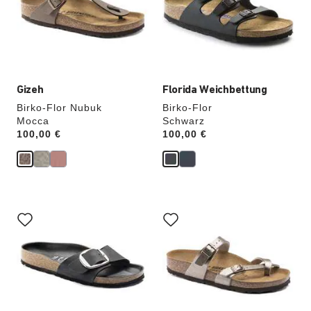
werden
werden
die
die
Produktbilder
Produktbilder
aktualisiert.
aktualisiert.
Gizeh
Florida Weichbettung
Birko-Flor Nubuk
Birko-Flor
Mocca
Schwarz
Price:
100,00 €
Price:
100,00 €
Durch
Durch
Anklicken
Anklicken
der
der
Farben
Farben
werden
werden
die
die
Produktbilder
Produktbilder
aktualisiert.
aktualisiert.