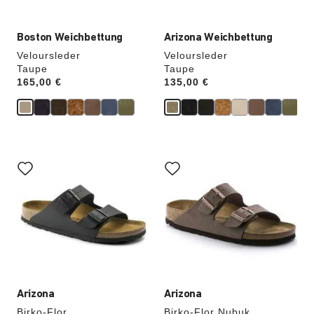
Boston Weichbettung
Arizona Weichbettung
Veloursleder
Veloursleder
Taupe
Taupe
Price:
165,00 €
Price:
135,00 €
Durch
Durch
Anklicken
Anklicken
der
der
Farben
Farben
werden
werden
die
die
Produktbilder
Produktbilder
aktualisiert.
aktualisiert.
Arizona
Arizona
Birko-Flor
Birko-Flor Nubuk