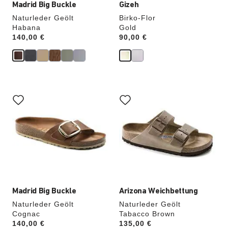
Madrid Big Buckle
Gizeh
Naturleder Geölt
Birko-Flor
Habana
Gold
Price:
140,00 €
Price:
90,00 €
Durch
Durch
Anklicken
Anklicken
der
der
Farben
Farben
werden
werden
die
die
Produktbilder
Produktbilder
aktualisiert.
aktualisiert.
Madrid Big Buckle
Arizona Weichbettung
Naturleder Geölt
Naturleder Geölt
Cognac
Tabacco Brown
Price:
140,00 €
Price:
135,00 €