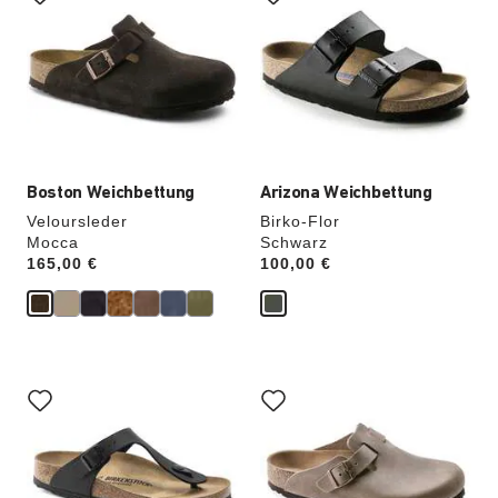
der
der
Farben
Farben
werden
werden
die
die
Produktbilder
Produktbilder
aktualisiert.
aktualisiert.
Boston Weichbettung
Arizona Weichbettung
Veloursleder
Birko-Flor
Mocca
Schwarz
Price:
165,00 €
Price:
100,00 €
Durch
Durch
Anklicken
Anklicken
der
der
Farben
Farben
werden
werden
die
die
Produktbilder
Produktbilder