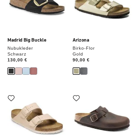
werden
werden
die
die
Produktbilder
Produktbilder
aktualisiert.
aktualisiert.
Madrid Big Buckle
Arizona
Nubukleder
Birko-Flor
Schwarz
Gold
Price:
130,00 €
Price:
90,00 €
Durch
Durch
Anklicken
Anklicken
der
der
Farben
Farben
werden
werden
die
die
Produktbilder
Produktbilder
aktualisiert.
aktualisiert.