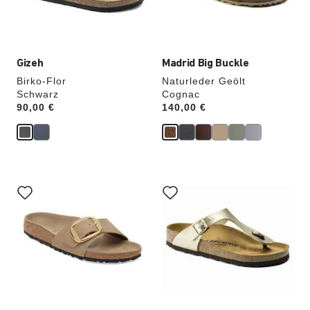
aktualisiert.
aktualisiert.
Gizeh
Madrid Big Buckle
Birko-Flor
Naturleder Geölt
Schwarz
Cognac
Price:
90,00 €
Price:
140,00 €
Durch
Durch
Anklicken
Anklicken
der
der
Farben
Farben
werden
werden
die
die
Produktbilder
Produktbilder
aktualisiert.
aktualisiert.