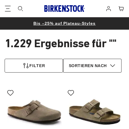
Footer
Waren
Anmelden
Bis –25% auf Plateau-Styles
1.229 Ergebnisse für
""
1.229
Produkte
FILTER
SORTIEREN NACH
gefunden
Durch
Durch
Anklicken
Anklicken
der
der
Farben
Farben
werden
werden
die
die
Produktbilder
Produktbilder
aktualisiert.
aktualisiert.