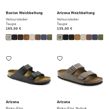
Boston Weichbettung
Arizona Weichbettung
Veloursleder
Veloursleder
Taupe
Taupe
Price:
165,00 €
Price:
135,00 €
Durch
Durch
Anklicken
Anklicken
der
der
Farben
Farben
werden
werden
die
die
Produktbilder
Produktbilder
aktualisiert.
aktualisiert.
Arizona
Arizona
Birko-Flor
Birko-Flor Nubuk