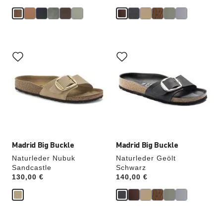
Durch
Durch
Anklicken
Anklicken
der
der
Farben
Farben
werden
werden
die
die
Produktbilder
Produktbilder
aktualisiert.
aktualisiert.
Madrid Big Buckle
Madrid Big Buckle
Naturleder Nubuk
Naturleder Geölt
Sandcastle
Schwarz
Price:
130,00 €
Price:
140,00 €