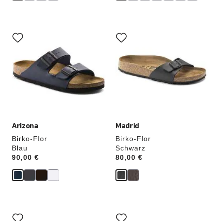
Durch
Durch
Anklicken
Anklicken
der
der
Farben
Farben
werden
werden
die
die
Produktbilder
Produktbilder
aktualisiert.
aktualisiert.
Arizona
Madrid
Birko-Flor
Birko-Flor
Blau
Schwarz
Price:
90,00 €
Price:
80,00 €
Durch
Durch
Anklicken
Anklicken