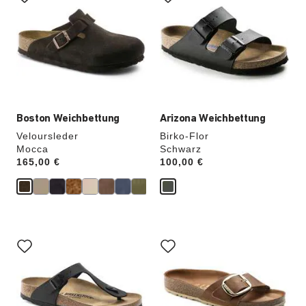
der
der
Farben
Farben
werden
werden
die
die
Produktbilder
Produktbilder
aktualisiert.
aktualisiert.
Boston Weichbettung
Arizona Weichbettung
Veloursleder
Birko-Flor
Mocca
Schwarz
Price:
165,00 €
Price:
100,00 €
Durch
Durch
Anklicken
Anklicken
der
der
Farben
Farben
werden
werden
die
die
Produktbilder
Produktbilder