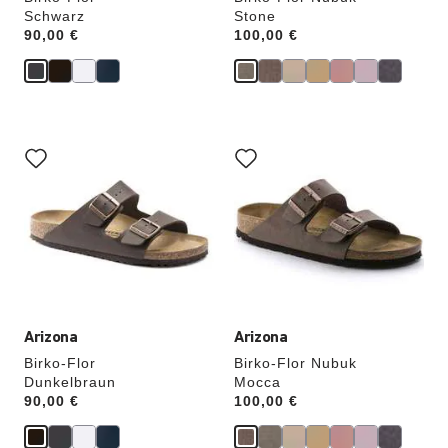
Schwarz
Stone
Price:
90,00 €
Price:
100,00 €
Durch
Durch
Anklicken
Anklicken
der
der
Farben
Farben
werden
werden
die
die
Produktbilder
Produktbilder
aktualisiert.
aktualisiert.
Arizona
Arizona
Birko-Flor
Birko-Flor Nubuk
Dunkelbraun
Mocca
Price:
90,00 €
Price:
100,00 €