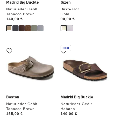
Madrid Big Buckle
Gizeh
Naturleder Geölt
Birko-Flor
Tabacco Brown
Gold
Price:
140,00 €
Price:
90,00 €
Durch
Durch
Neu
Anklicken
Anklicken
der
der
Farben
Farben
werden
werden
die
die
Produktbilder
Produktbilder
aktualisiert.
aktualisiert.
Boston
Madrid Big Buckle
Naturleder Geölt
Naturleder Geölt
Tabacco Brown
Habana
Price:
155,00 €
Price:
140,00 €