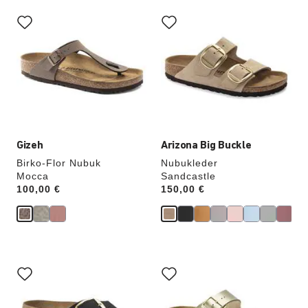
Durch
Durch
Anklicken
Anklicken
der
der
Farben
Farben
werden
werden
die
die
Produktbilder
Produktbilder
aktualisiert.
aktualisiert.
Gizeh
Arizona Big Buckle
Birko-Flor Nubuk
Nubukleder
Mocca
Sandcastle
Price:
100,00 €
Price:
150,00 €
Durch
Durch
Anklicken
Anklicken
der
der
Farben
Farben