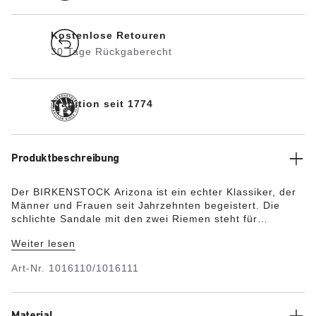
Kostenlose Retouren
30 Tage Rückgaberecht
Tradition seit 1774
Produktbeschreibung
Der BIRKENSTOCK Arizona ist ein echter Klassiker, der
Männer und Frauen seit Jahrzehnten begeistert. Die
schlichte Sandale mit den zwei Riemen steht für
zeitloses Design und hat sich längst zu einem
Weiter lesen
komfortablen Kultschuh entwickelt. Die farblich
abgestimmten Dornschnallen runden das raffinierte
Art-Nr.
1016110/1016111
Erscheinungsbild des Schuhs ab. Das Obermaterial
besteht aus dem hautfreundlichen und strapazierfähigen
Synthetikmaterial Birko-Flor®.