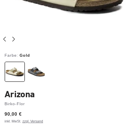
Farbe:
Gold
Arizona
Birko-Flor
Price:
90,00 €
inkl. MwSt.
zzgl. Versand