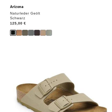
Arizona
Naturleder Geölt
Schwarz
Price:
125,00 €
Durch
Anklicken
der
Farben
werden
die
Produktbilder
aktualisiert.