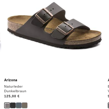
Produktbilder
aktualisiert.
Arizona
Naturleder
Dunkelbraun
Price:
125,00 €