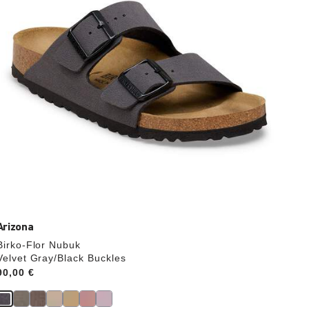
Produktbilder
aktualisiert.
Arizona
Birko-Flor Nubuk
Velvet Gray/Black Buckles
Price:
90,00 €