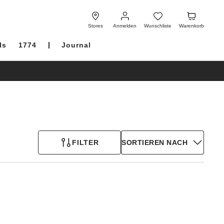
Anmelden
Wunschliste
Warenkorb
Stores
Anmelden
Wunschliste
Warenkorb
ls
1774
Journal
FILTER
SORTIEREN NACH
Durch
Anklicken
der
Farben
werden