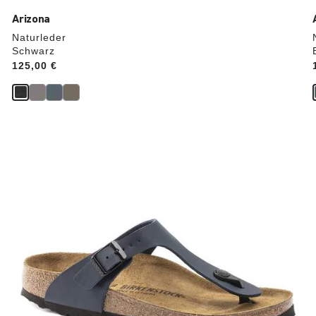
Arizona
Naturleder
Schwarz
Price:
125,00 €
Durch
Anklicken
der
Farben
werden
die
Produktbilder
aktualisiert.