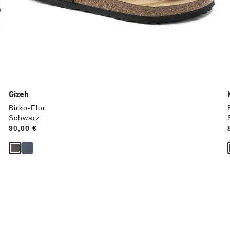
Gizeh
Birko-Flor
Schwarz
Price:
90,00 €
Durch
Anklicken
der
Farben
werden
die