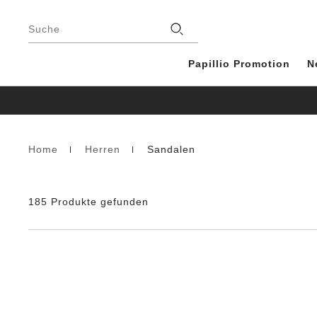
Footer
Stores
Suche
Papillio Promotion
N
Home
Herren
Sandalen
Homepage
185 Produkte gefunden
Durch
Anklicken
der
Farben
werden