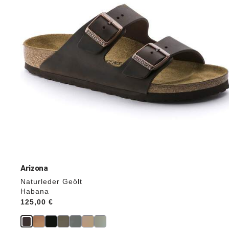
Produktbilder
aktualisiert.
Arizona
Naturleder Geölt
Habana
Price:
125,00 €