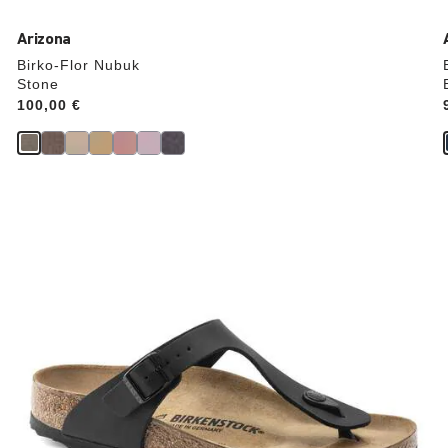
Arizona
Birko-Flor Nubuk
Stone
Price:
100,00 €
Durch
Anklicken
der
Farben
werden
die
Produktbilder
aktualisiert.