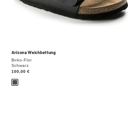
Arizona Weichbettung
Birko-Flor
Schwarz
Price:
100,00 €
Durch
Anklicken
der
Farben
werden
die