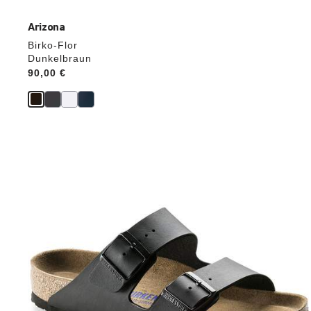
Arizona
Birko-Flor
Dunkelbraun
Price:
90,00 €
Durch
Anklicken
der
Farben
werden
die
Produktbilder
aktualisiert.