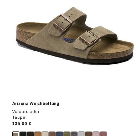
die
Produktbilder
aktualisiert.
Arizona Weichbettung
Veloursleder
Taupe
Price:
135,00 €