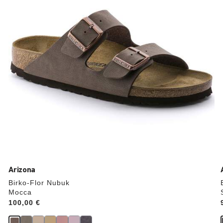
die
Produktbilder
aktualisiert.
Arizona
Birko-Flor Nubuk
Mocca
Price:
100,00 €