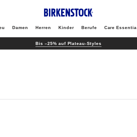
eu
Damen
Herren
Kinder
Berufe
Care Essentia
Bis –25% auf Plateau-Styles
Durch
Anklicken
der
Farben
werden