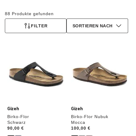
88 Produkte gefunden
FILTER
SORTIEREN NACH
Durch
Durch
Anklicken
Anklicken
der
der
Farben
Farben
werden
werden
die
die
Produktbilder
Produktbilder
aktualisiert.
aktualisiert.
Gizeh
Gizeh
Birko-Flor
Birko-Flor Nubuk
Schwarz
Mocca
Price:
90,00 €
Price:
100,00 €