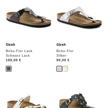
Anklicken
Anklicken
der
der
Farben
Farben
werden
werden
die
die
Produktbilder
Produktbilder
aktualisiert.
aktualisiert.
Gizeh
Gizeh
Birko-Flor Lack
Birko-Flor
Schwarz Lack
Silber
Price:
100,00 €
Price:
90,00 €
Durch
Durch
Anklicken
Anklicken
der
der
Farben
Farben
werden
werden
die
die