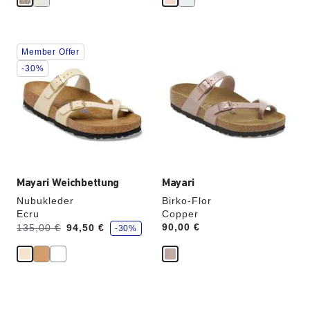
Durch
Durch
Member Offer
Anklicken
Anklicken
der
der
-30%
Farben
Farben
werden
werden
die
die
Produktbilder
Produktbilder
aktualisiert.
aktualisiert.
Mayari Weichbettung
Mayari
Nubukleder
Birko-Flor
Ecru
Copper
S
Vorher:
Jetzt
Price:
90,00 €
135,00 €
94,50 €
-30%
p
a
r
e
Durch
Durch