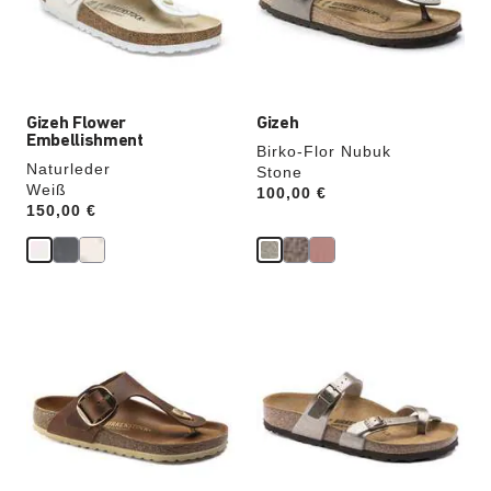
die
die
Produktbilder
Produktbilder
aktualisiert.
aktualisiert.
Gizeh Flower
Gizeh
Embellishment
Birko-Flor Nubuk
Naturleder
Stone
Weiß
Price:
100,00 €
Price:
150,00 €
Durch
Durch
Anklicken
Anklicken
der
der
Farben
Farben
werden
werden
die
die
Produktbilder
Produktbilder
aktualisiert.
aktualisiert.