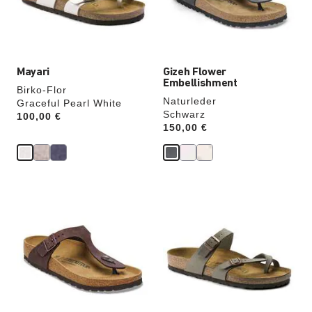
Produktbilder
Produktbilder
aktualisiert.
aktualisiert.
Mayari
Gizeh Flower
Embellishment
Birko-Flor
Naturleder
Graceful Pearl White
Schwarz
Price:
100,00 €
Price:
150,00 €
Durch
Durch
Anklicken
Anklicken
der
der
Farben
Farben
werden
werden
die
die
Produktbilder
Produktbilder
aktualisiert.
aktualisiert.