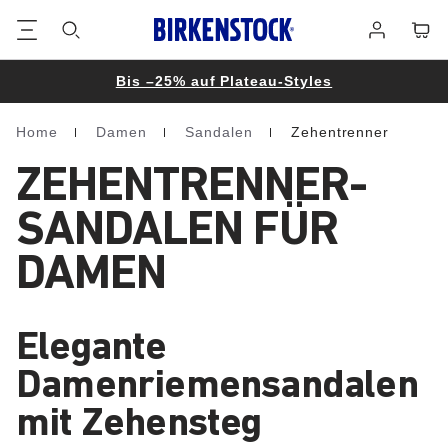
Footer
Waren
Anmelden
Bis –25% auf Plateau-Styles
Home
Damen
Sandalen
Zehentrenner
Homepage
ZEHENTRENNER-
SANDALEN FÜR
DAMEN
Elegante
Damenriemensandalen
mit Zehensteg