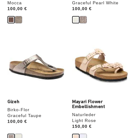
Mocca
Graceful Pearl White
Price:
100,00 €
Price:
100,00 €
Durch
Durch
Anklicken
Anklicken
der
der
Farben
Farben
werden
werden
die
die
Produktbilder
Produktbilder
aktualisiert.
aktualisiert.
Gizeh
Mayari Flower
Embellishment
Birko-Flor
Naturleder
Graceful Taupe
Light Rose
Price:
100,00 €
Price:
150,00 €