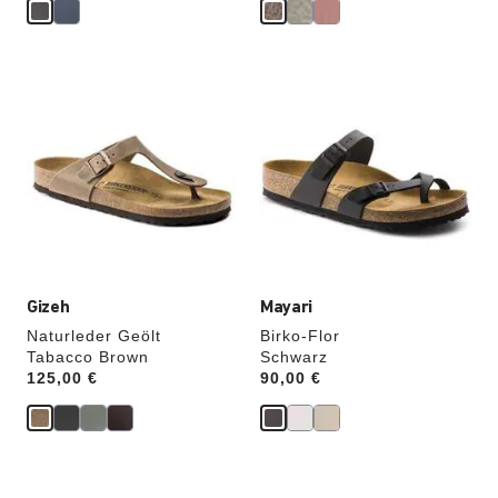
Durch
Durch
Anklicken
Anklicken
der
der
Farben
Farben
werden
werden
die
die
Produktbilder
Produktbilder
aktualisiert.
aktualisiert.
Gizeh
Mayari
Naturleder Geölt
Birko-Flor
Tabacco Brown
Schwarz
Price:
125,00 €
Price:
90,00 €
Durch
Durch