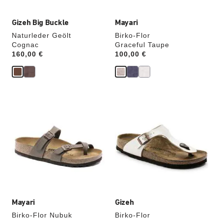
Gizeh Big Buckle
Mayari
Naturleder Geölt
Birko-Flor
Cognac
Graceful Taupe
Price:
160,00 €
Price:
100,00 €
Durch
Durch
Anklicken
Anklicken
der
der
Farben
Farben
werden
werden
die
die
Produktbilder
Produktbilder
aktualisiert.
aktualisiert.
Mayari
Gizeh
Birko-Flor Nubuk
Birko-Flor