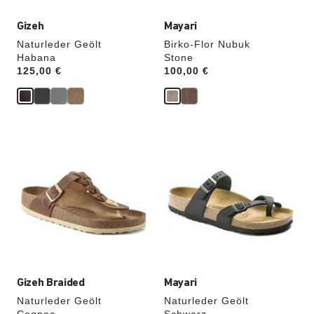
Gizeh
Mayari
Naturleder Geölt
Birko-Flor Nubuk
Habana
Stone
Price:
125,00 €
Price:
100,00 €
Durch
Durch
Anklicken
Anklicken
der
der
Farben
Farben
werden
werden
die
die
Produktbilder
Produktbilder
aktualisiert.
aktualisiert.
Gizeh Braided
Mayari
Naturleder Geölt
Naturleder Geölt