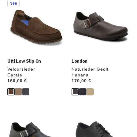
Neu
Anklicken
Anklicken
der
der
Farben
Farben
werden
werden
die
die
Produktbilder
Produktbilder
aktualisiert.
aktualisiert.
Utti Low Slip On
London
Veloursleder
Naturleder Geölt
Carafe
Habana
Price:
160,00 €
Price:
170,00 €
Durch
Durch
Anklicken
Anklicken
der
der
Farben
Farben
werden
werden