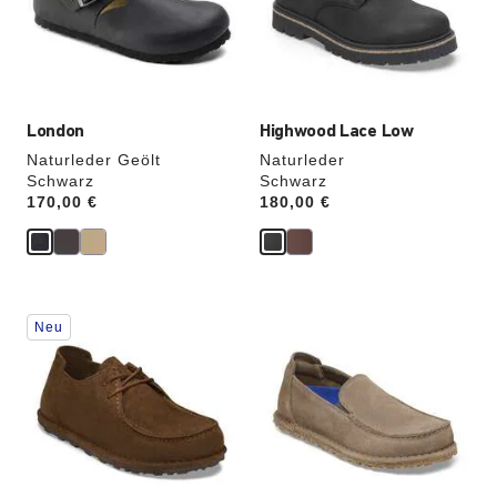
die
die
Produktbilder
Produktbilder
aktualisiert.
aktualisiert.
London
Highwood Lace Low
Naturleder Geölt
Naturleder
Schwarz
Schwarz
Price:
170,00 €
Price:
180,00 €
Durch
Durch
Neu
Anklicken
Anklicken
der
der
Farben
Farben
werden
werden
die
die
Produktbilder
Produktbilder
aktualisiert.
aktualisiert.