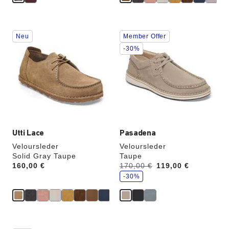
Durch
Durch
Neu
Member Offer
Anklicken
Anklicken
der
der
-30%
Farben
Farben
werden
werden
die
die
Produktbilder
Produktbilder
aktualisiert.
aktualisiert.
Utti Lace
Pasadena
Veloursleder
Veloursleder
Solid Gray Taupe
Taupe
S
Price:
160,00 €
Vorher:
170,00 €
Jetzt
119,00 €
p
a
-30%
r
e
Durch
Durch