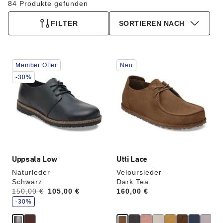
84 Produkte gefunden
FILTER
SORTIEREN NACH
Durch
Durch
Member Offer
Neu
Anklicken
Anklicken
der
der
-30%
Farben
Farben
werden
werden
die
die
Produktbilder
Produktbilder
aktualisiert.
aktualisiert.
Uppsala Low
Utti Lace
Naturleder
Veloursleder
Schwarz
Dark Tea
S
Vorher:
150,00 €
Jetzt
105,00 €
Price:
160,00 €
p
a
-30%
r
e