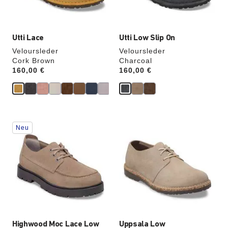
Utti Lace
Utti Low Slip On
Veloursleder
Veloursleder
Cork Brown
Charcoal
Price:
160,00 €
Price:
160,00 €
Durch
Durch
Neu
Anklicken
Anklicken
der
der
Farben
Farben
werden
werden
die
die
Produktbilder
Produktbilder
aktualisiert.
aktualisiert.
Highwood Moc Lace Low
Uppsala Low