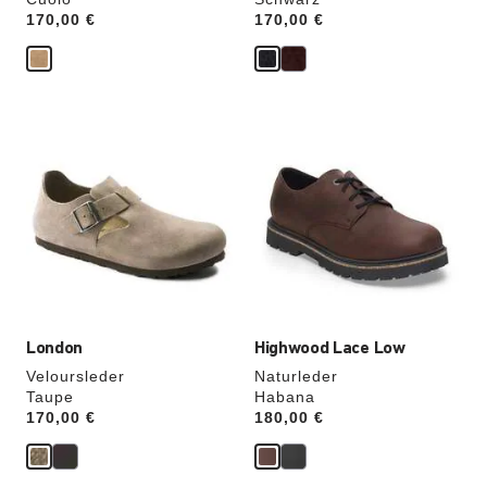
Price:
170,00 €
Price:
170,00 €
Durch
Durch
Anklicken
Anklicken
der
der
Farben
Farben
werden
werden
die
die
Produktbilder
Produktbilder
aktualisiert.
aktualisiert.
London
Highwood Lace Low
Veloursleder
Naturleder
Taupe
Habana
Price:
170,00 €
Price:
180,00 €