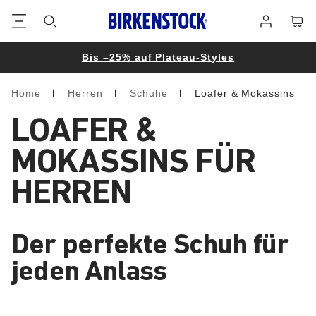
Footer
Waren
Anmelden
Bis –25% auf Plateau-Styles
Home
Herren
Schuhe
Loafer & Mokassins
Homepage
LOAFER &
MOKASSINS FÜR
HERREN
Der perfekte Schuh für
jeden Anlass