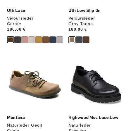
Utti Lace
Utti Low Slip On
Veloursleder
Veloursleder
Carafe
Gray Taupe
Price:
160,00 €
Price:
160,00 €
Durch
Durch
Anklicken
Anklicken
der
der
Farben
Farben
werden
werden
die
die
Produktbilder
Produktbilder
aktualisiert.
aktualisiert.
Montana
Highwood Moc Lace Low
Naturleder Geölt
Naturleder
Cuoio
Schwarz