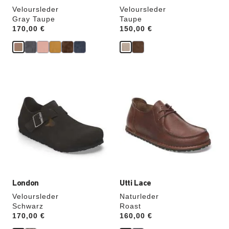
Veloursleder
Veloursleder
Gray Taupe
Taupe
Price:
170,00 €
Price:
150,00 €
Durch
Durch
Anklicken
Anklicken
der
der
Farben
Farben
werden
werden
die
die
Produktbilder
Produktbilder
aktualisiert.
aktualisiert.
London
Utti Lace
Veloursleder
Naturleder
Schwarz
Roast
Price:
170,00 €
Price:
160,00 €