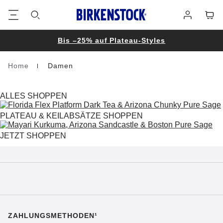
Footer
Waren
Anmelden
Bis –25% auf Plateau-Styles
Home
Damen
Homepage
ALLES SHOPPEN
PLATEAU & KEILABSÄTZE SHOPPEN
JETZT SHOPPEN
ZAHLUNGSMETHODEN¹