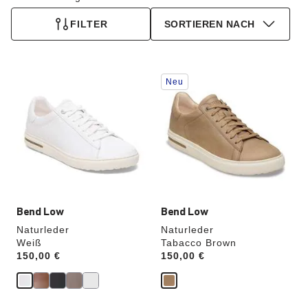
FILTER
SORTIEREN NACH
Durch
Durch
Neu
Anklicken
Anklicken
der
der
Farben
Farben
werden
werden
die
die
Produktbilder
Produktbilder
aktualisiert.
aktualisiert.
Bend Low
Bend Low
Naturleder
Naturleder
Weiß
Tabacco Brown
Price:
150,00 €
Price:
150,00 €