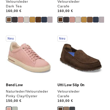
Veloursleder
Veloursleder
Dark Tea
Carafe
Price:
160,00 €
Price:
160,00 €
Durch
Durch
Neu
Neu
Anklicken
Anklicken
der
der
Farben
Farben
werden
werden
die
die
Produktbilder
Produktbilder
aktualisiert.
aktualisiert.
Bend Low
Utti Low Slip On
Naturleder/Veloursleder
Veloursleder
Pinky Clay/Oyster
Carafe
Price:
150,00 €
Price:
160,00 €