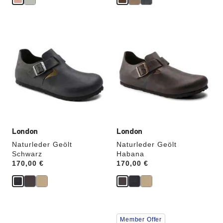
Durch
Durch
Anklicken
Anklicken
der
der
Farben
Farben
werden
werden
die
die
Produktbilder
Produktbilder
aktualisiert.
aktualisiert.
London
London
Naturleder Geölt
Naturleder Geölt
Schwarz
Habana
Price:
170,00 €
Price:
170,00 €
Durch
Durch
Member Offer
Anklicken
Anklicken