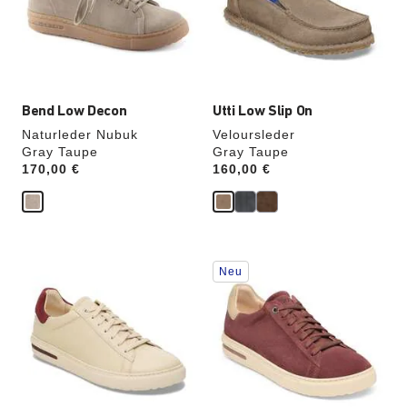
die
die
Produktbilder
Produktbilder
aktualisiert.
aktualisiert.
Bend Low Decon
Utti Low Slip On
Naturleder Nubuk
Veloursleder
Gray Taupe
Gray Taupe
Price:
170,00 €
Price:
160,00 €
Durch
Durch
Neu
Anklicken
Anklicken
der
der
Farben
Farben
werden
werden
die
die
Produktbilder
Produktbilder
aktualisiert.
aktualisiert.