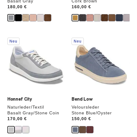
Basalt Gray
Cork Brown
Price:
180,00 €
Price:
160,00 €
Durch
Durch
Neu
Neu
Anklicken
Anklicken
der
der
Farben
Farben
werden
werden
die
die
Produktbilder
Produktbilder
aktualisiert.
aktualisiert.
Honnef City
Bend Low
Naturleder/Textil
Veloursleder
Basalt Gray/Stone Coin
Stone Blue/Oyster
Price:
170,00 €
Price:
150,00 €