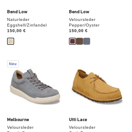
Bend Low
Bend Low
Naturleder
Veloursleder
Eggshell/Zinfandel
Pepper/Oyster
Price:
150,00 €
Price:
150,00 €
Durch
Durch
Neu
Anklicken
Anklicken
der
der
Farben
Farben
werden
werden
die
die
Produktbilder
Produktbilder
aktualisiert.
aktualisiert.
Melbourne
Utti Lace
Veloursleder
Veloursleder