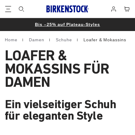
Footer
Waren
Anmelden
Bis –25% auf Plateau-Styles
Home
Damen
Schuhe
Loafer & Mokassins
Homepage
LOAFER &
MOKASSINS FÜR
DAMEN
Ein vielseitiger Schuh
für eleganten Style