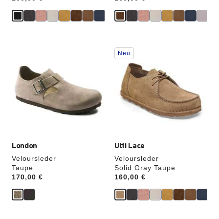
Durch
Durch
Neu
Anklicken
Anklicken
der
der
Farben
Farben
werden
werden
die
die
Produktbilder
Produktbilder
aktualisiert.
aktualisiert.
London
Utti Lace
Veloursleder
Veloursleder
Taupe
Solid Gray Taupe
Price:
170,00 €
Price:
160,00 €