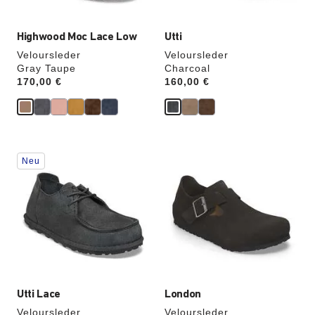
Highwood Moc Lace Low
Utti
Veloursleder
Veloursleder
Gray Taupe
Charcoal
Price:
170,00 €
Price:
160,00 €
Durch
Durch
Neu
Anklicken
Anklicken
der
der
Farben
Farben
werden
werden
die
die
Produktbilder
Produktbilder
aktualisiert.
aktualisiert.
Utti Lace
London
Veloursleder
Veloursleder