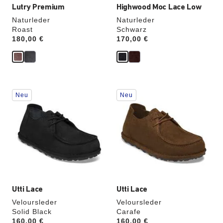
Lutry Premium
Highwood Moc Lace Low
Naturleder
Naturleder
Roast
Schwarz
Price:
180,00 €
Price:
170,00 €
Durch
Durch
Neu
Neu
Anklicken
Anklicken
der
der
Farben
Farben
werden
werden
die
die
Produktbilder
Produktbilder
aktualisiert.
aktualisiert.
Utti Lace
Utti Lace
Veloursleder
Veloursleder
Solid Black
Carafe
Price:
160,00 €
Price:
160,00 €