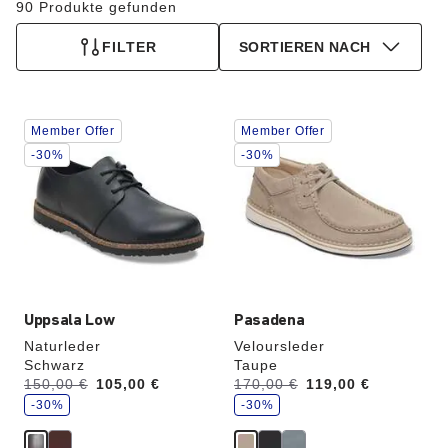
90 Produkte gefunden
FILTER
SORTIEREN NACH
Durch
Durch
Member Offer
Member Offer
Anklicken
Anklicken
der
der
-30%
-30%
Farben
Farben
werden
werden
die
die
Produktbilder
Produktbilder
aktualisiert.
aktualisiert.
Uppsala Low
Pasadena
Naturleder
Veloursleder
Schwarz
Taupe
S
S
Vorher:
150,00 €
Jetzt
105,00 €
Vorher:
170,00 €
Jetzt
119,00 €
p
p
a
-30%
a
-30%
r
r
e
e