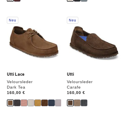
Durch
Durch
Neu
Neu
Anklicken
Anklicken
der
der
Farben
Farben
werden
werden
die
die
Produktbilder
Produktbilder
aktualisiert.
aktualisiert.
Utti Lace
Utti
Veloursleder
Veloursleder
Dark Tea
Carafe
Price:
160,00 €
Price:
160,00 €
Durch
Durch
Anklicken
Anklicken