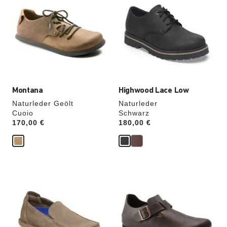
der
der
Farben
Farben
werden
werden
die
die
Produktbilder
Produktbilder
aktualisiert.
aktualisiert.
Montana
Highwood Lace Low
Naturleder Geölt
Naturleder
Cuoio
Schwarz
Price:
170,00 €
Price:
180,00 €
Durch
Durch
Anklicken
Anklicken
der
der
Farben
Farben
werden
werden
die
die