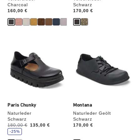
Charcoal
Schwarz
Price:
160,00 €
Price:
170,00 €
Durch
Durch
Anklicken
Anklicken
der
der
Farben
Farben
werden
werden
die
die
Produktbilder
Produktbilder
aktualisiert.
aktualisiert.
Paris Chunky
Montana
Naturleder
Naturleder Geölt
Schwarz
Schwarz
S
Vorher:
180,00 €
Jetzt
135,00 €
Price:
170,00 €
p
a
-25%
r
e