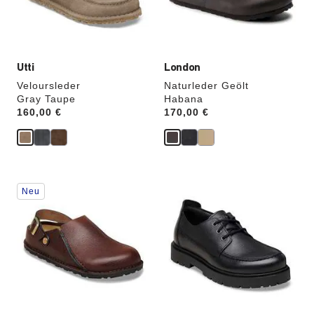
Produktbilder
Produktbilder
aktualisiert.
aktualisiert.
Utti
London
Veloursleder
Naturleder Geölt
Gray Taupe
Habana
Price:
160,00 €
Price:
170,00 €
Durch
Durch
Neu
Anklicken
Anklicken
der
der
Farben
Farben
werden
werden
die
die
Produktbilder
Produktbilder
aktualisiert.
aktualisiert.