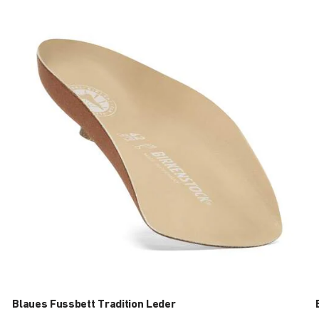
Durch
Anklicken
der
Farben
werden
die
Produktbilder
aktualisiert.
Blaues Fussbett Tradition Leder