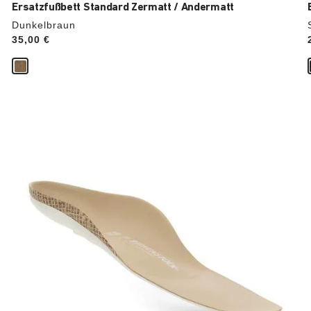
Ersatzfußbett Standard Zermatt / Andermatt
Dunkelbraun
Price:
35,00 €
Durch
Anklicken
der
Farben
werden
die
Produktbilder
aktualisiert.