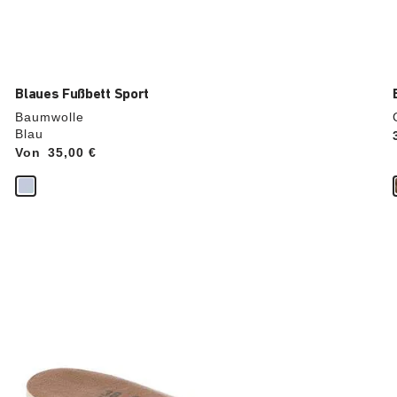
Blaues Fußbett Sport
Baumwolle
Blau
Von
Price:
35,00 €
Durch
Anklicken
der
Farben
werden
die
Produktbilder
aktualisiert.