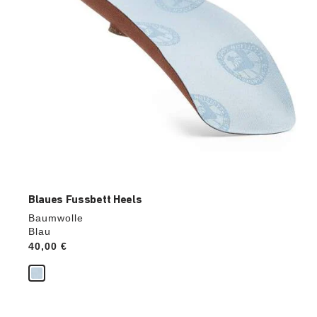
Blaues Fussbett Heels
Baumwolle
Blau
Price:
40,00 €