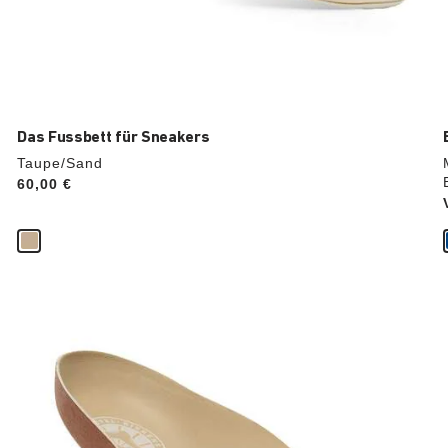
Das Fussbett für Sneakers
Taupe/Sand
Price:
60,00 €
Durch
Anklicken
der
Farben
werden
die
Produktbilder
aktualisiert.