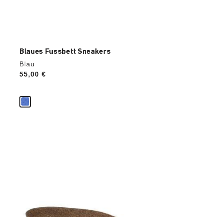
Blaues Fussbett Sneakers
Blau
Price:
55,00 €
Durch
Anklicken
der
Farben
werden
die
Produktbilder
aktualisiert.