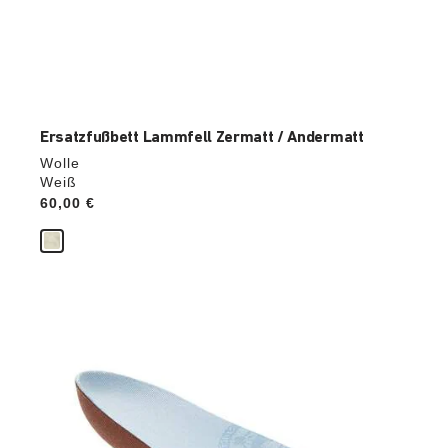
Ersatzfußbett Lammfell Zermatt / Andermatt
Wolle
Weiß
Price:
60,00 €
Durch
Anklicken
der
Farben
werden
die
Produktbilder
aktualisiert.