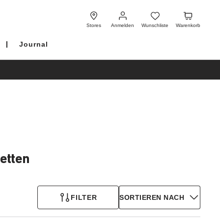
Anmelden
Wunschliste
Warenkorb
Stores
Anmelden
Wunschliste
Warenkorb
Journal
etten
FILTER
SORTIEREN NACH