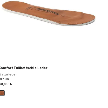
Comfort Fußbettsohle Leder
Naturleder
Braun
Price:
30,00 €