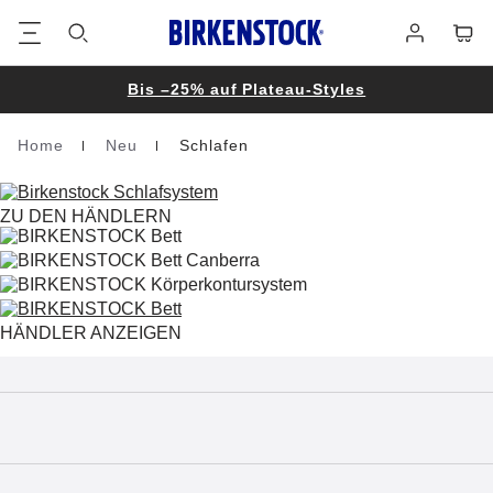
Footer
Waren
Anmelden
Bis –25% auf Plateau-Styles
Home
Neu
Schlafen
Homepage
ZU DEN HÄNDLERN
HÄNDLER ANZEIGEN