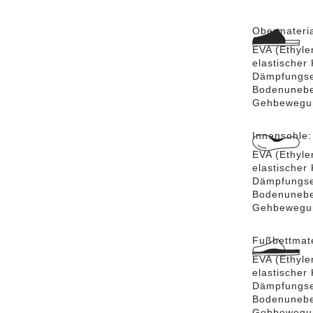
Obermateri
EVA (Ethylen
elastischer
Dämpfungse
Bodenuneben
Gehbewegun
Innensohle
EVA (Ethylen
elastischer
Dämpfungse
Bodenuneben
Gehbewegun
Fußbettmate
EVA (Ethylen
elastischer
Dämpfungse
Bodenuneben
Gehbewegun