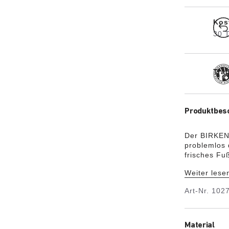
Kos
30 
Trad
Produktbes
Der BIRKENS
problemlos 
frisches Fu
Kork-Sanda
Weiter lese
besonders l
hochwertige
Art-Nr.
102
EVA vereint 
hochelastis
Material