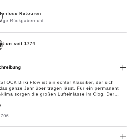
tenlose Retouren
Tage Rückgaberecht
ition seit 1774
chreibung
TOCK Birki Flow ist ein echter Klassiker, der sich
das ganze Jahr über tragen lässt. Für ein permanent
ßklima sorgen die großen Lufteinlässe im Clog. Der
le nachempfunden, besteht dieses Modell aus
n
eichtem und sehr flexiblem EVA-Kunststoff. Der
, geruchsneutrale und schadstoffgeprüfte Kunststoff
7706
viele positive Eigenschaften: Er ist sehr modisch, leicht,
ch, wasserfest, und hautfreundlich.