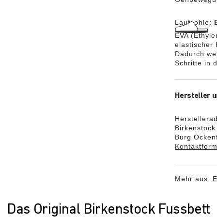
Laufsohle:
EVA (Ethylen
elastischer
Dadurch we
Schritte in
Hersteller u
Herstellera
Birkenstoc
Burg Ockenf
Kontaktform
Mehr aus:
Das Original Birkenstock Fussbett