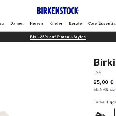
eu
Damen
Herren
Kinder
Berufe
Care Essentia
Bis –25% auf Plateau-Styles
Birk
EVA
Price:
65,00 €
inkl. MwSt.
zzgl
Farbe:
Egg