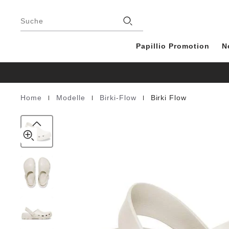
Birki
details
Footer
about
Flow
Stores
product
Suche
EVA
materials
Papillio Promotion
N
|
|
|
Home
Modelle
Birki-Flow
Birki Flow
Homepage