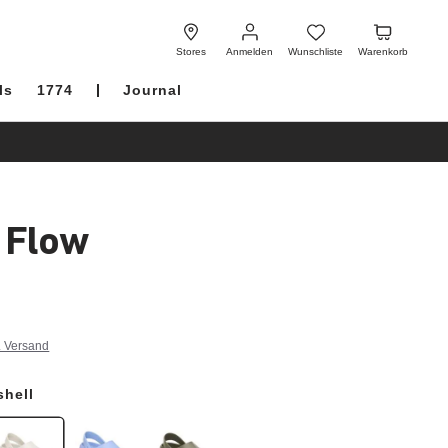
Anmelden
Wunschliste
Warenkorb
Stores
Anmelden
Wunschliste
Warenkorb
ls
1774
Journal
i Flow
. Versand
shell