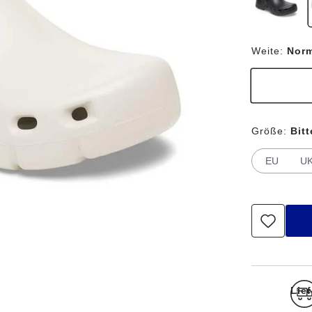
Weite:
Nor
Größe:
Bit
EU
U
Lief