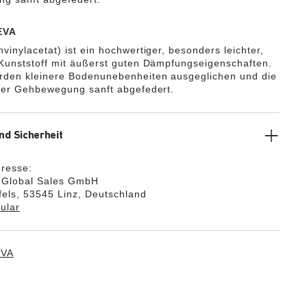
EVA
vinylacetat) ist ein hochwertiger, besonders leichter,
 Kunststoff mit äußerst guten Dämpfungseigenschaften.
rden kleinere Bodenunebenheiten ausgeglichen und die
 der Gehbewegung sanft abgefedert.
nd Sicherheit
dresse:
k Global Sales GmbH
els, 53545 Linz, Deutschland
ular
EVA