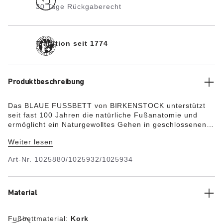
30 Tage Rückgaberecht
Tradition seit 1774
Produktbeschreibung
Das BLAUE FUSSBETT von BIRKENSTOCK unterstützt
seit fast 100 Jahren die natürliche Fußanatomie und
ermöglicht ein Naturgewolltes Gehen in geschlossenen
Schuhen anderer Hersteller, basierend auf dem Prinzip
Weiter lesen
des Barfußlaufens im Sand. Es ist einem gesunden
Fußabdruck im Sand nachempfunden und schafft so eine
Art-Nr.
1025880/1025932/1025934
natürliche Umgebung für die Füße. Die
Mikrofaserdecksohle sorgt für ein natürliches Fußklima
im Sneaker und ist leicht zu reinigen. Der Fersenbereich
wird durch die hochgezogene Form gepolstert und
Material
stabilisiert. Zudem werden die natürlichen
Fußwölbungen unterstützt. Damit ist das BLAUE
Fußbettmaterial:
Kork
FUSSBETT in Form einer Halbsohle ideal für alle, die