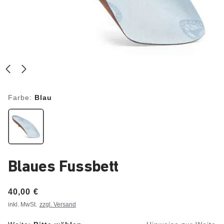
Farbe:
Blau
Blaues Fussbett
Price:
40,00 €
inkl. MwSt.
zzgl. Versand