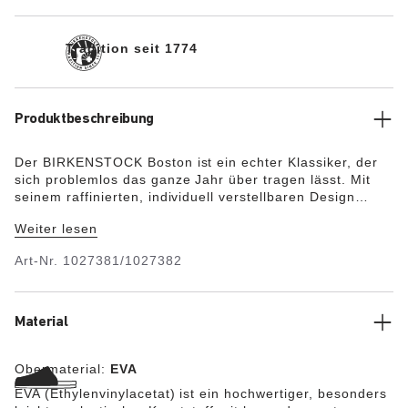
Tradition seit 1774
Produktbeschreibung
Der BIRKENSTOCK Boston ist ein echter Klassiker, der
sich problemlos das ganze Jahr über tragen lässt. Mit
seinem raffinierten, individuell verstellbaren Design
genießt der Boston längst Legendenstatus. Der Kork-
Weiter lesen
Sandale nachempfunden, besteht dieses Modell aus
besonders leichtem und sehr flexiblem EVA-Kunststoff.
Art-Nr.
1027381/1027382
Der hochwertige, geruchsneutrale und
schadstoffgeprüfte Kunststoff EVA vereint viele positive
Eigenschaften: Er ist sehr leicht, hochelastisch,
schockabsorbierend, wasserfest, und hautfreundlich.
Material
Obermaterial:
EVA
EVA (Ethylenvinylacetat) ist ein hochwertiger, besonders