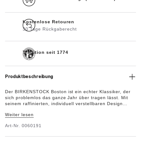
Kostenlose Retouren
30 Tage Rückgaberecht
Tradition seit 1774
Produktbeschreibung
Der BIRKENSTOCK Boston ist ein echter Klassiker, der
sich problemlos das ganze Jahr über tragen lässt. Mit
seinem raffinierten, individuell verstellbaren Design
genießt der Boston längst Legendenstatus. Das
Weiter lesen
Obermaterial besteht aus hochwertigem, weichem
Naturleder.
Art-Nr.
0060191