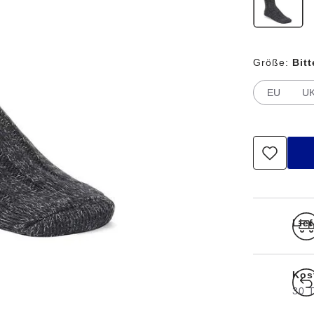
Größe:
Bit
EU
U
Lief
Kos
30 