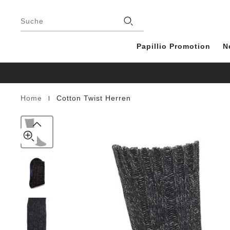
Cotton
details
Footer
about
Twist
Stores
product
Suche
Men
materials
Cotton/Polyamid/Elastane
Papillio Promotion
N
|
Home
Cotton Twist Herren
Homepage