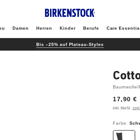
eu
Damen
Herren
Kinder
Berufe
Care Essentia
Bis –25% auf Plateau-Styles
Cott
Baumwolle/
Price:
17,90 €
inkl. MwSt.
zzgl
Farbe:
Sch