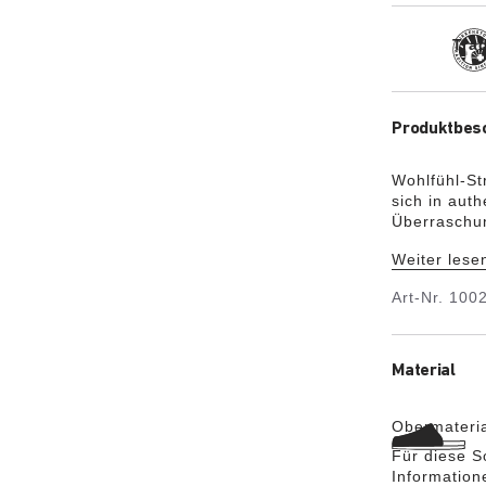
Trad
Produktbes
Wohlfühl-St
sich in auth
Überraschun
an Baumwoll
Weiter lese
kuschelig w
perfekte Pa
Art-Nr.
100
Material
Obermateri
Für diese S
Information