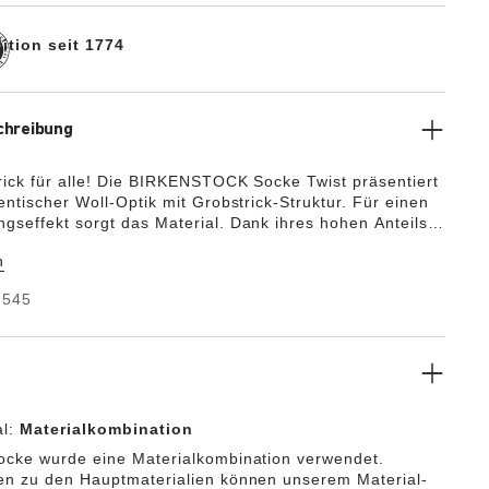
ition seit 1774
chreibung
rick für alle! Die BIRKENSTOCK Socke Twist präsentiert
entischer Woll-Optik mit Grobstrick-Struktur. Für einen
gseffekt sorgt das Material. Dank ihres hohen Anteils
e ist die Socke angenehm weich und hält die Füße
n
arm. Das druckfreie, elastische Bündchen sorgt für eine
ssform.
2545
al:
Materialkombination
ocke wurde eine Materialkombination verwendet.
en zu den Hauptmaterialien können unserem Material-