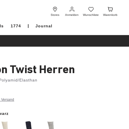
Anmelden
Wunschliste
Warenkorb
Stores
Anmelden
Wunschliste
Warenkorb
ls
1774
Journal
on Twist Herren
Polyamid/Elasthan
. Versand
warz