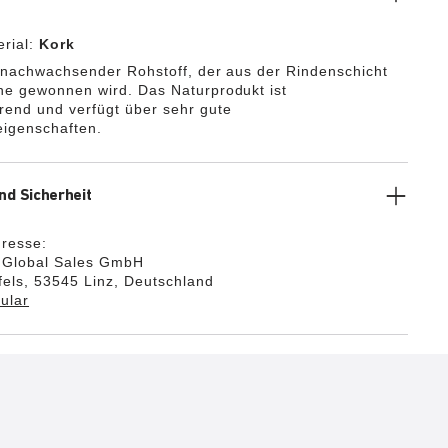
ge BIRKENSTOCK Gefühl auch in Sneakern anderer
genießen möchten.
rial:
Kork
n nachwachsender Rohstoff, der aus der Rindenschicht
he gewonnen wird. Das Naturprodukt ist
rend und verfügt über sehr gute
igenschaften.
nd Sicherheit
dresse:
k Global Sales GmbH
els, 53545 Linz, Deutschland
ular