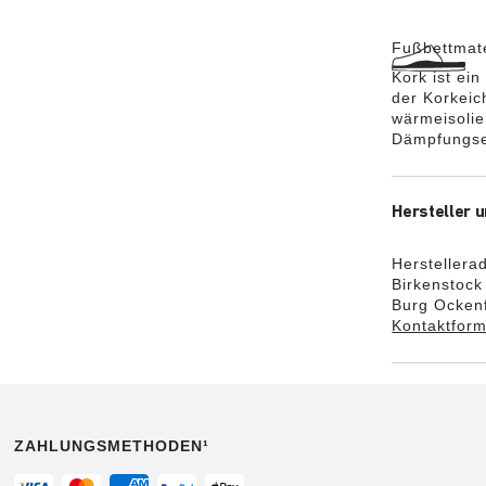
einzigarti
Hersteller 
Fußbettmate
Kork ist ei
der Korkeic
wärmeisolie
Dämpfungse
Hersteller u
Herstellera
Birkenstoc
Burg Ockenf
Kontaktform
ZAHLUNGSMETHODEN¹