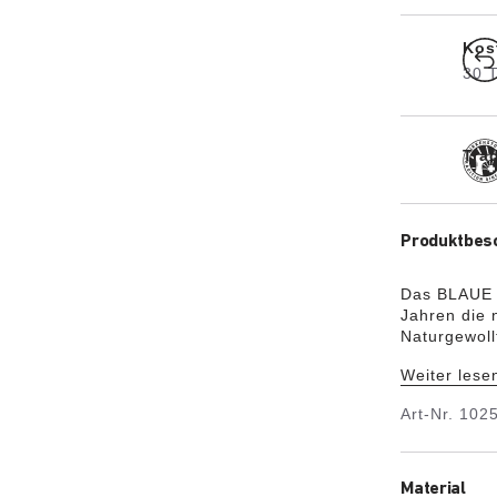
Kos
30 
Trad
Produktbes
Das BLAUE 
Jahren die 
Naturgewol
Hersteller,
Weiter lese
Es ist ein
schafft so 
Art-Nr.
102
Mikrofaserd
und ist lei
Stabilisato
Fußsohle. D
Material