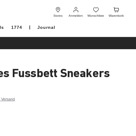
Anmelden
Wunschliste
Warenkorb
Stores
Anmelden
Wunschliste
Warenkorb
ls
1774
Journal
es Fussbett Sneakers
. Versand
u