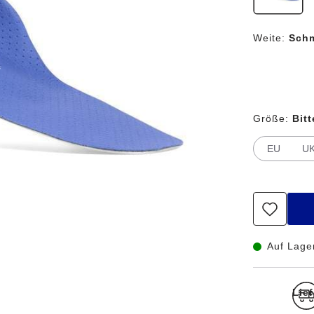
Weite:
Sch
Größe:
Bit
EU
U
Auf Lage
Lief