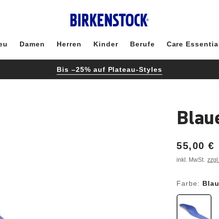
eu
Damen
Herren
Kinder
Berufe
Care Essentia
Bis –25% auf Plateau-Styles
Blau
Price:
55,00 €
inkl. MwSt.
zzgl
Farbe:
Bla