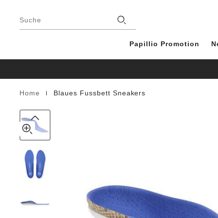
Einlagen
details
Footer
about
Recycled
Stores
product
Suche
Packaging
materials
Blau
Papillio Promotion
N
|
Home
Blaues Fussbett Sneakers
Homepage