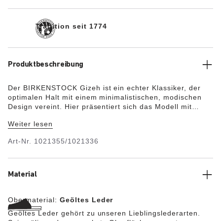
Tradition seit 1774
Produktbeschreibung
Der BIRKENSTOCK Gizeh ist ein echter Klassiker, der
optimalen Halt mit einem minimalistischen, modischen
Design vereint. Hier präsentiert sich das Modell mit
einem besonderen Detail: Die Riemen sind im
Weiter lesen
Flechtmuster verarbeitet und passen perfekt zu
modernen Boho-Styles. Das Obermaterial besteht aus
Art-Nr.
1021355/1021336
besonders dickem, geöltem Nubukleder, das offenkantig
verarbeitet wurde.
Material
Obermaterial:
Geöltes Leder
Geöltes Leder gehört zu unseren Lieblingslederarten.