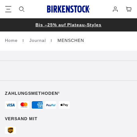
Footer
Waren
Anmelden
Bis –25% auf Plateau-Styles
Home
Journal
MENSCHEN
Homepage
ZAHLUNGSMETHODEN¹
VERSAND MIT