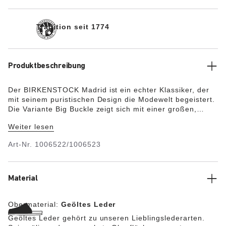
Tradition seit 1774
Produktbeschreibung
Der BIRKENSTOCK Madrid ist ein echter Klassiker, der
mit seinem puristischen Design die Modewelt begeistert.
Die Variante Big Buckle zeigt sich mit einer großen,
eleganten Dornschnalle – ein toller, markanter Blickfang
Weiter lesen
auf der ansonsten schlicht gehaltenen Sandale. Die
Decksohle des Halb-Exquisit-Fußbettes ist mit weichem
Art-Nr.
1006522/1006523
Glattleder bezogen und farblich auf den Schuh
abgestimmt. Das Obermaterial besteht aus besonders
dickem, geöltem Nubukleder, das offenkantig verarbeitet
wurde.
Material
Obermaterial:
Geöltes Leder
Geöltes Leder gehört zu unseren Lieblingslederarten.