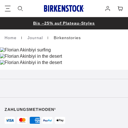
Footer
Waren
Anmelden
Bis –25% auf Plateau-Styles
Home
Journal
Birkenstories
Homepage
ZAHLUNGSMETHODEN¹