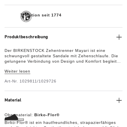
Tradition seit 1774
Produktbeschreibung
Der BIRKENSTOCK Zehentrenner Mayari ist eine
schwungvoll gestaltete Sandale mit Zehenschlaufe. Die
gelungene Verbindung von Design und Komfort begleitet
modebewusste Damen und Herren elegant und bequem
Weiter lesen
durch den Alltag. Das Obermaterial besteht aus dem
hautfreundlichen und strapazierfähigen Synthetikmaterial
Art-Nr.
1029811/1029726
Birko-Flor®.
Material
Obermaterial:
Birko-Flor®
Birko-Flor® ist ein hautfreundliches, strapazierfähiges