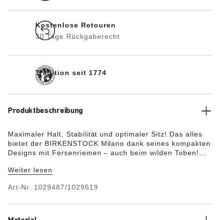
Kostenlose Retouren
30 Tage Rückgaberecht
Tradition seit 1774
Produktbeschreibung
Maximaler Halt, Stabilität und optimaler Sitz! Das alles
bietet der BIRKENSTOCK Milano dank seines kompakten
Designs mit Fersenriemen – auch beim wilden Toben!
Das Obermaterial besteht aus dem hautfreundlichen und
Weiter lesen
strapazierfähigen Synthetikmaterial Birko-Flor® in edler
Nubuk-Optik und sieht somit in Textur und Farbe echtem
Art-Nr.
1029487/1029519
Leder zum Verwechseln ähnlich.