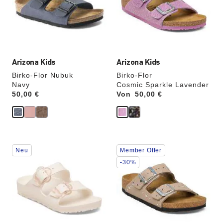
die
die
Produktbilder
Produktbilder
aktualisiert.
aktualisiert.
Arizona Kids
Arizona Kids
Birko-Flor Nubuk
Birko-Flor
Navy
Cosmic Sparkle Lavender
Price:
50,00 €
Von
Price:
50,00 €
Durch
Durch
Neu
Member Offer
Anklicken
Anklicken
der
der
-30%
Farben
Farben
werden
werden
die
die
Produktbilder
Produktbilder
aktualisiert.
aktualisiert.