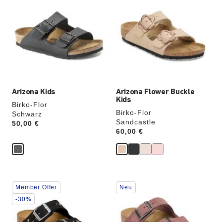
Anklicken
Anklicken
der
der
Farben
Farben
werden
werden
die
die
Produktbilder
Produktbilder
aktualisiert.
aktualisiert.
Arizona Kids
Arizona Flower Buckle
Kids
Birko-Flor
Birko-Flor
Schwarz
Sandcastle
Price:
50,00 €
Price:
60,00 €
Durch
Durch
Member Offer
Neu
Anklicken
Anklicken
der
der
-30%
Farben
Farben
werden
werden