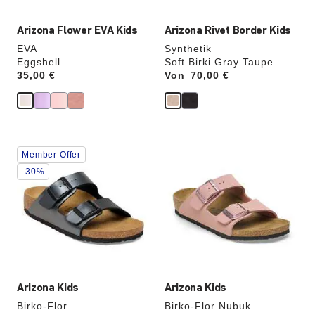
Arizona Flower EVA Kids
Arizona Rivet Border Kids
EVA
Synthetik
Eggshell
Soft Birki Gray Taupe
Price:
35,00 €
Von
Price:
70,00 €
Durch
Durch
Member Offer
Anklicken
Anklicken
der
der
-30%
Farben
Farben
werden
werden
die
die
Produktbilder
Produktbilder
aktualisiert.
aktualisiert.
Arizona Kids
Arizona Kids
Birko-Flor
Birko-Flor Nubuk