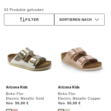
33 Produkte gefunden
FILTER
SORTIEREN NACH
Durch
Durch
Anklicken
Anklicken
der
der
Farben
Farben
werden
werden
die
die
Produktbilder
Produktbilder
aktualisiert.
aktualisiert.
Arizona Kids
Arizona Kids
Birko-Flor
Birko-Flor
Electric Metallic Gold
Electric Metallic Copper
Von
Price:
50,00 €
Von
Price:
50,00 €