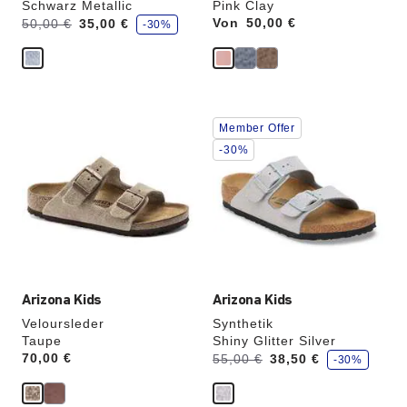
Schwarz Metallic
Pink Clay
S
Vorher:
Jetzt
Von
Price:
50,00 €
50,00 €
35,00 €
-30%
p
a
r
e
Durch
Durch
Member Offer
Anklicken
Anklicken
der
der
-30%
Farben
Farben
werden
werden
die
die
Produktbilder
Produktbilder
aktualisiert.
aktualisiert.
Arizona Kids
Arizona Kids
Veloursleder
Synthetik
Taupe
Shiny Glitter Silver
S
Price:
70,00 €
Vorher:
Jetzt
55,00 €
38,50 €
-30%
p
a
r
e