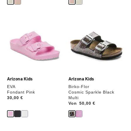
Durch
Durch
Anklicken
Anklicken
der
der
Farben
Farben
werden
werden
die
die
Produktbilder
Produktbilder
aktualisiert.
aktualisiert.
Arizona Kids
Arizona Kids
EVA
Birko-Flor
Fondant Pink
Cosmic Sparkle Black
Price:
30,00 €
Multi
Von
Price:
50,00 €