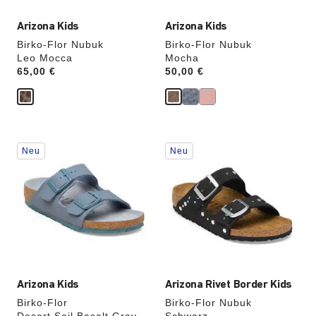
Arizona Kids
Arizona Kids
Birko-Flor Nubuk
Birko-Flor Nubuk
Leo Mocca
Mocha
Price:
65,00 €
Price:
50,00 €
Durch
Durch
Neu
Neu
Anklicken
Anklicken
der
der
Farben
Farben
werden
werden
die
die
Produktbilder
Produktbilder
aktualisiert.
aktualisiert.
Arizona Kids
Arizona Rivet Border Kids
Birko-Flor
Birko-Flor Nubuk