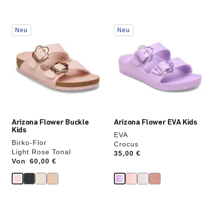
Durch
Durch
Neu
Neu
Anklicken
Anklicken
der
der
Farben
Farben
werden
werden
die
die
Produktbilder
Produktbilder
aktualisiert.
aktualisiert.
Arizona Flower Buckle
Arizona Flower EVA Kids
Kids
EVA
Birko-Flor
Crocus
Light Rose Tonal
Price:
35,00 €
Von
Price:
60,00 €
Durch
Durch