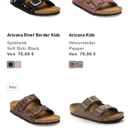
die
die
Produktbilder
Produktbilder
aktualisiert.
aktualisiert.
Arizona Rivet Border Kids
Arizona Kids
Synthetik
Veloursleder
Soft Birki Black
Pepper
Von
Price:
70,00 €
Von
Price:
70,00 €
Durch
Durch
Neu
Anklicken
Anklicken
der
der
Farben
Farben
werden
werden
die
die
Produktbilder
Produktbilder
aktualisiert.
aktualisiert.