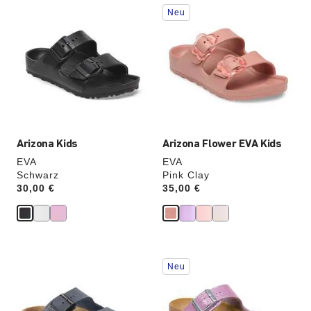
Durch
Durch
Neu
Anklicken
Anklicken
der
der
Farben
Farben
werden
werden
die
die
Produktbilder
Produktbilder
aktualisiert.
aktualisiert.
Arizona Kids
Arizona Flower EVA Kids
EVA
EVA
Schwarz
Pink Clay
Price:
30,00 €
Price:
35,00 €
Durch
Durch
Neu
Anklicken
Anklicken
der
der
Farben
Farben
werden
werden