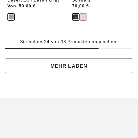
Desert Soil Basalt Gray
Schwarz
Von
Price:
50,00 €
Price:
70,00 €
Sie haben 24 von 33 Produkten angesehen.
MEHR LADEN