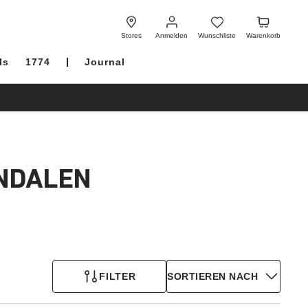
Anmelden
Wunschliste
Warenkorb
Stores
Anmelden
Wunschliste
Warenkorb
ls
1774
Journal
ANDALEN
FILTER
SORTIEREN NACH