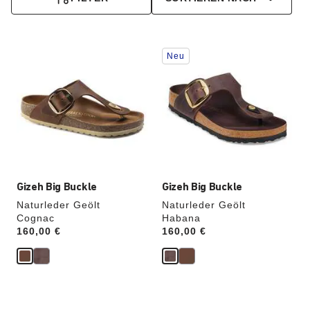
Durch
Durch
Neu
Anklicken
Anklicken
der
der
Farben
Farben
werden
werden
die
die
Produktbilder
Produktbilder
aktualisiert.
aktualisiert.
Gizeh Big Buckle
Gizeh Big Buckle
Naturleder Geölt
Naturleder Geölt
Cognac
Habana
Price:
160,00 €
Price:
160,00 €
Durch
Durch