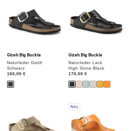
Anklicken
Anklicken
der
der
Farben
Farben
werden
werden
die
die
Produktbilder
Produktbilder
aktualisiert.
aktualisiert.
Gizeh Big Buckle
Gizeh Big Buckle
Naturleder Geölt
Naturleder Lack
Schwarz
High Shine Black
Price:
160,00 €
Price:
170,00 €
Durch
Durch
Neu
Anklicken
Anklicken
der
der
Farben
Farben
werden
werden
die
die