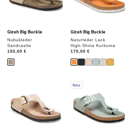
Produktbilder
Produktbilder
aktualisiert.
aktualisiert.
Gizeh Big Buckle
Gizeh Big Buckle
Nubukleder
Naturleder Lack
Sandcastle
High-Shine Kurkuma
Price:
150,00 €
Price:
170,00 €
Durch
Durch
Neu
Anklicken
Anklicken
der
der
Farben
Farben
werden
werden
die
die
Produktbilder
Produktbilder
aktualisiert.
aktualisiert.