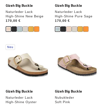
Gizeh Big Buckle
Gizeh Big Buckle
Naturleder Lack
Naturleder Lack
High-Shine New Beige
High-Shine Pure Sage
Price:
170,00 €
Price:
170,00 €
Durch
Durch
Neu
Anklicken
Anklicken
der
der
Farben
Farben
werden
werden
die
die
Produktbilder
Produktbilder
aktualisiert.
aktualisiert.
Gizeh Big Buckle
Gizeh Big Buckle
Naturleder Lack
Nubukleder
High-Shine Oyster
Soft Pink