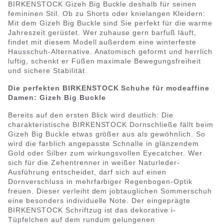
BIRKENSTOCK Gizeh Big Buckle deshalb für seinen
femininen Stil. Ob zu Shorts oder knielangen Kleidern:
Mit dem Gizeh Big Buckle sind Sie perfekt für die warme
Jahreszeit gerüstet. Wer zuhause gern barfuß läuft,
findet mit diesem Modell außerdem eine winterfeste
Hausschuh-Alternative. Anatomisch geformt und herrlich
luftig, schenkt er Füßen maximale Bewegungsfreiheit
und sichere Stabilität.
Die perfekten BIRKENSTOCK Schuhe für modeaffine
Damen: Gizeh Big Buckle
Bereits auf den ersten Blick wird deutlich: Die
charakteristische BIRKENSTOCK Dornschließe fällt beim
Gizeh Big Buckle etwas größer aus als gewöhnlich. So
wird die farblich angepasste Schnalle in glänzendem
Gold oder Silber zum wirkungsvollen Eyecatcher. Wer
sich für die Zehentrenner in weißer Naturleder-
Ausführung entscheidet, darf sich auf einen
Dornverschluss in mehrfarbiger Regenbogen-Optik
freuen. Dieser verleiht dem jobtauglichen Sommerschuh
eine besonders individuelle Note. Der eingeprägte
BIRKENSTOCK Schriftzug ist das dekorative i-
Tüpfelchen auf dem rundum gelungenen