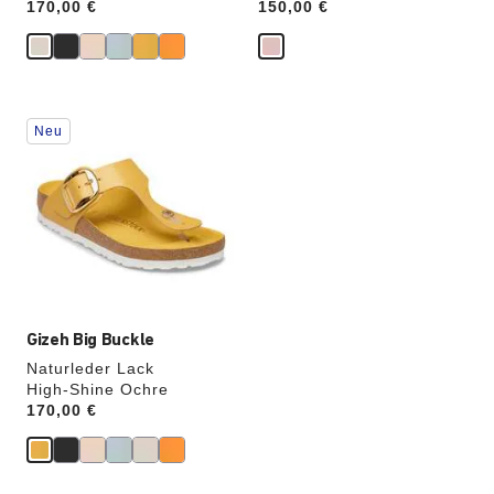
Price:
170,00 €
Price:
150,00 €
Durch
Neu
Anklicken
der
Farben
werden
die
Produktbilder
aktualisiert.
Gizeh Big Buckle
Naturleder Lack
High-Shine Ochre
Price:
170,00 €